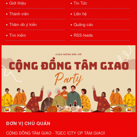
Giới thiệu
Tin Tức
Thành viên
Liên hệ
Thăm dò ý kiến
Quảng cáo
Tìm kiếm
RSS-feeds
ĐƠN VỊ CHỦ QUẢN
(
)
CỘNG ĐỒNG TÂM GIAO - TGEC
CTY CP TÂM GIAO