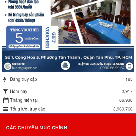
Đang truy cập
165
Hôm nay
2,917
Tháng hiện tại
66,936
Tổng lượt truy cập
3,969,766
CÁC CHUYÊN MỤC CHÍNH