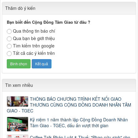
Thăm dò ý kiến
Bạn biết đến Cộng Đồng Tâm Giao từ đâu ?
Qua thông tin báo chí
Qua bạn bè giới thiệu
Tìm kiếm trên google
Tất cả các ý kiến trên
Tin xem nhiều
THÔNG BÁO CHƯƠNG TRÌNH KẾT NỐI GIAO
THƯƠNG CÙNG CỘNG ĐỒNG DOANH NHÂN TÂM
GIAO - TGEC
Kỷ niệm 1 năm thành lập Cộng Đồng Doanh Nhân
Tâm Giao - TGEC, dấu ấn vượt thời gian
Coffee Talk Pháp Luật & Thuế: "Phao cứu sinh" cho