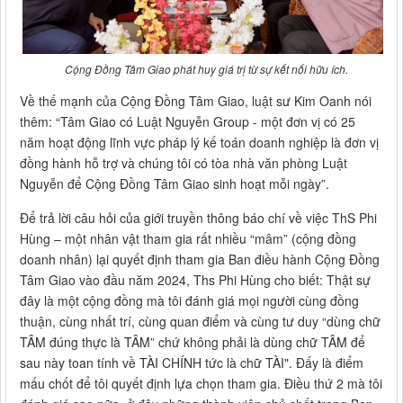
Cộng Đồng Tâm Giao phát huy giá trị từ sự kết nối hữu ích.
Về thế mạnh của Cộng Đồng Tâm Giao, luật sư Kim Oanh nói
thêm: “Tâm Giao có Luật Nguyễn Group - một đơn vị có 25
năm hoạt động lĩnh vực pháp lý kế toán doanh nghiệp là đơn vị
đồng hành hỗ trợ và chúng tôi có tòa nhà văn phòng Luật
Nguyễn để Cộng Đồng Tâm Giao sinh hoạt mỗi ngày”.
Để trả lời câu hỏi của giới truyền thông báo chí về việc ThS Phi
Hùng – một nhân vật tham gia rất nhiều “mâm” (cộng đồng
doanh nhân) lại quyết định tham gia Ban điều hành Cộng Đồng
Tâm Giao vào đầu năm 2024, Ths Phi Hùng cho biết: Thật sự
đây là một cộng đồng mà tôi đánh giá mọi người cùng đồng
thuận, cùng nhất trí, cùng quan điểm và cùng tư duy “dùng chữ
TÂM đúng thực là TÂM” chứ không phải là dùng chữ TÂM để
sau này toan tính về TÀI CHÍNH tức là chữ TÀI". Đấy là điểm
mấu chốt để tôi quyết định lựa chọn tham gia. Điều thứ 2 mà tôi