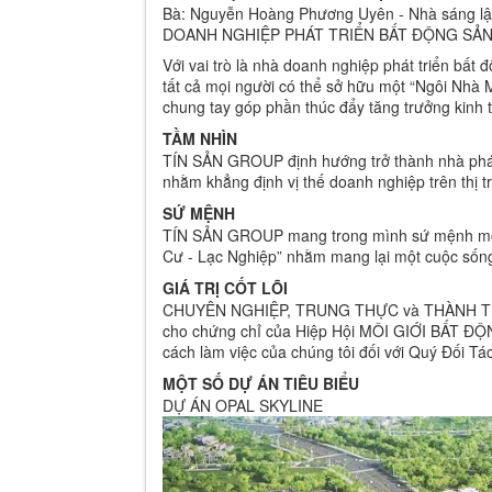
Bà: Nguyễn Hoàng Phương Uyên - Nhà sáng lậ
DOANH NGHIỆP PHÁT TRIỂN BẤT ĐỘNG SẢN,
Với vai trò là nhà doanh nghiệp phát triển bất
tất cả mọi người có thể sở hữu một “Ngôi Nhà
chung tay góp phần thúc đẩy tăng trưởng kinh 
TẦM NHÌN
TÍN SẢN GROUP định hướng trở thành nhà phát 
nhằm khẳng định vị thế doanh nghiệp trên thị t
SỨ MỆNH
TÍN SẢN GROUP mang trong mình sứ mệnh mon
Cư - Lạc Nghiệp” nhằm mang lại một cuộc sống
GIÁ TRỊ CỐT LÕI
CHUYÊN NGHIỆP, TRUNG THỰC và THÀNH TÍN là 
cho chứng chỉ của Hiệp Hội MÔI GIỚI BẤT ĐỘNG
cách làm việc của chúng tôi đối với Quý Đối T
MỘT SỐ DỰ ÁN TIÊU BIỂU
DỰ ÁN OPAL SKYLINE