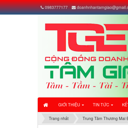
">
0983777177
doanhnhantamgiao@gmail.
GIỚI THIỆU
TIN TỨC
KẾ
Trang nhất
Trung Tâm Thương Mai 