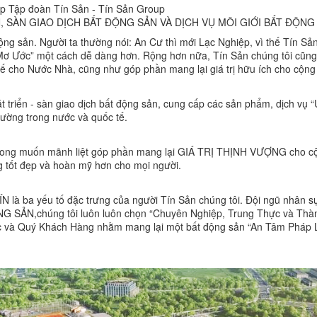
p Tập đoàn Tín Sản - Tín Sản Group
 SÀN GIAO DỊCH BẤT ĐỘNG SẢN VÀ DỊCH VỤ MÔI GIỚI BẤT ĐỘNG 
 động sản. Người ta thường nói: An Cư thì mới Lạc Nghiệp, vì thế Tín S
 Mơ Ước” một cách dễ dàng hơn. Rộng hơn nữa, Tín Sản chúng tôi cũ
tế cho Nước Nhà, cũng như góp phần mang lại giá trị hữu ích cho cộng
triển - sàn giao dịch bất động sản, cung cấp các sản phẩm, dịch vụ 
rường trong nước và quốc tế.
g muốn mãnh liệt góp phần mang lại GIÁ TRỊ THỊNH VƯỢNG cho cộng
 tốt đẹp và hoàn mỹ hơn cho mọi người.
ba yếu tố đặc trưng của người Tín Sản chúng tôi. Đội ngũ nhân sự
 SẢN,chúng tôi luôn luôn chọn “Chuyên Nghiệp, Trung Thực và Thành 
ác và Quý Khách Hàng nhằm mang lại một bất động sản “An Tâm Pháp Lý