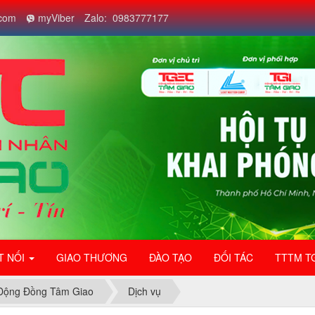
com
myViber
Zalo: 0983777177
T NỐI
GIAO THƯƠNG
ĐÀO TẠO
ĐỐI TÁC
TTTM T
Động Đồng Tâm Giao
Dịch vụ