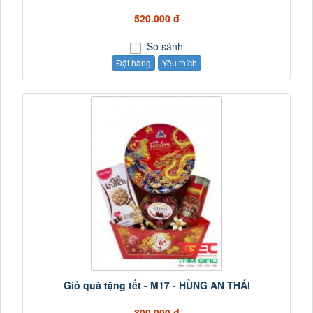
520.000 đ
So sánh
Đặt hàng
Yêu thích
Giỏ quà tặng tết - M17 - HÙNG AN THÁI
300.000 đ