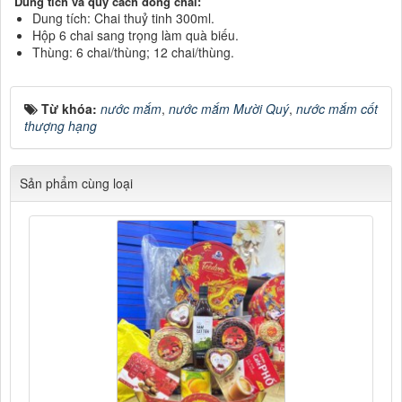
Dung
tích và quy cách đóng chai:
Dung tích: Chai thuỷ tinh 300ml.
Hộp 6 chai sang trọng làm quà biếu.
Thùng: 6 chai/thùng; 12 chai/thùng.
Từ khóa:
nước mắm
,
nước mắm Mười Quý
,
nước mắm cốt
thượng hạng
Sản phẩm cùng loại