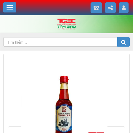
Độ đạm tự nhiên.
Nước mắm Rin.
Hàm lượng đạm Nitơ toàn phần: > 25g/l.
Hàm lượng đạm Acid Amin/đạm tổng: > 55% (giá trị dinh dưỡng của
nước mắm).
Quy cách đóng gói: Hộp: 6 chai | Thùng: 12 chai
">