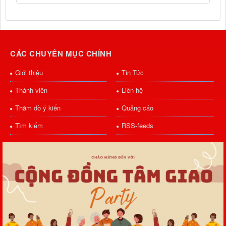
CÁC CHUYÊN MỤC CHÍNH
Giới thiệu
Tin Tức
Thành viên
Liên hệ
Thăm dò ý kiến
Quảng cáo
Tìm kiếm
RSS-feeds