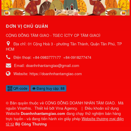
ĐƠN VỊ CHỦ QUẢN
(
)
CỘNG ĐỒNG TÂM GIAO - TGEC
CTY CP TÂM GIAO
Địa chỉ:
01 Cộng Hoà 3 - phường Tân Thành, Quận Tân Phú, TP
HCM
Điện thoại:
+84-0983777177
+84-0918277474
Email:
doanhnhantamgiao@gmail.com
Website:
https://doanhnhantamgiao.com
QR-code
Đang truy cập: 88
© Bản quyền thuộc về
CỘNG ĐỒNG DOANH NHÂN TÂM GIAO
.
Mã
nguồn
Vinathis
.
Thiết kế bởi
Vina Agency
.
|
Điều khoản sử dụng
Website
Doanhnhantamgiao.com
đang chạy thử nghiệm bán hàng
trực tuyến - và đang tiến hành xin giấy phép
Website thương mại điện
tử từ
Bộ Công Thương