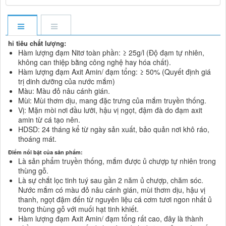
hỉ tiêu chất lượng:
Hàm lượng đạm Nitơ toàn phần: ≥ 25g/l (Độ đạm tự nhiên,
không can thiệp bằng công nghệ hay hóa chất).
Hàm lượng đạm Axit Amin/ đạm tổng: ≥ 50% (Quyết định giá
trị dinh dưỡng của nước mắm)
Màu: Màu đỏ nâu cánh gián.
Mùi: Mùi thơm dịu, mang đặc trưng của mắm truyền thống.
Vị: Mặn mòi nơi đầu lưỡi, hậu vị ngọt, đậm đà do đạm axit
amin từ cá tạo nên.
HDSD: 24 tháng kể từ ngày sản xuất, bảo quản nơi khô ráo,
thoáng mát.
Điểm nổi bật của sản phẩm:
Là sản phẩm truyền thống, mắm được ủ chượp tự nhiên trong
thùng gỗ.
Là sự chắt lọc tinh tuý sau gần 2 năm ủ chượp, chăm sóc.
Nước mắm có màu đỏ nâu cánh gián, mùi thơm dịu, hậu vị
thanh, ngọt đậm đến từ nguyên liệu cá cơm tươi ngon nhất ủ
trong thùng gỗ với muối hạt tinh khiết.
Hàm lượng đạm Axit Amin/ đạm tổng rất cao, đây là thành