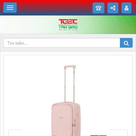
Vali kéo cao cấp Hummel - The Weekende PP Luggage (màu
hồng)
Thương hiệu Hummel">