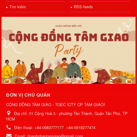
Tìm kiếm
RSS-feeds
ĐƠN VỊ CHỦ QUẢN
(
)
CỘNG ĐỒNG TÂM GIAO - TGEC
CTY CP TÂM GIAO
Địa chỉ:
01 Cộng Hoà 3 - phường Tân Thành, Quận Tân Phú, TP
HCM
Điện thoại:
+84-0983777177
+84-0918277474
Email:
doanhnhantamgiao@gmail.com