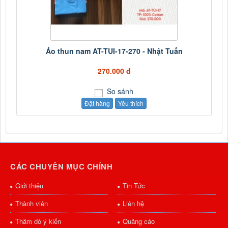
Áo thun nam AT-TUI-17-270 - Nhật Tuấn
270.000 đ
So sánh
Đặt hàng
Yêu thích
CÁC CHUYÊN MỤC CHÍNH
Giới thiệu
Tin Tức
Thành viên
Liên hệ
Thăm dò ý kiến
Quảng cáo