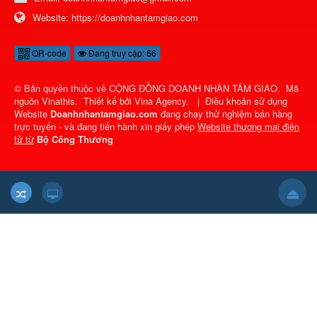
Website:
https://doanhnhantamgiao.com
QR-code
Đang truy cập: 66
© Bản quyền thuộc về
CỘNG ĐỒNG DOANH NHÂN TÂM GIAO
.
Mã
nguồn
Vinathis
.
Thiết kế bởi
Vina Agency
.
|
Điều khoản sử dụng
Website
Doanhnhantamgiao.com
đang chạy thử nghiệm bán hàng
trực tuyến - và đang tiến hành xin giấy phép
Website thương mại điện
tử từ
Bộ Công Thương