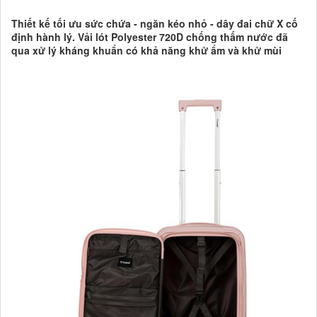
Thiết kế tối ưu sức chứa - ngăn kéo nhỏ - dây đai chữ X cố
định hành lý. Vải lót Polyester 720D chống thấm nước đã
qua xử lý kháng khuẩn có khả năng khử ẩm và khử mùi