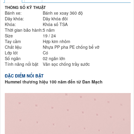
THÔNG SỐ KỸ THUẬT
Bánh xe:
Bánh xe xoay 360 độ
Dây khóa:
Dây khóa đôi
Khóa:
Khóa số TSA
Thời gian bảo hành:
5 năm
Size
19 / 24
Tay cầm
Hợp kim nhôm
Chất liệu
Nhựa PP pha PE chống bể vỡ
Lớp lót
Có
Số ngăn
02 ngăn lớn
Tính năng nổi bật
Vân sọc chống trầy sước
ĐẶC ĐIỂM NỔI BẬT
Hummel thương hiệu 100 năm đến từ Đan Mạch