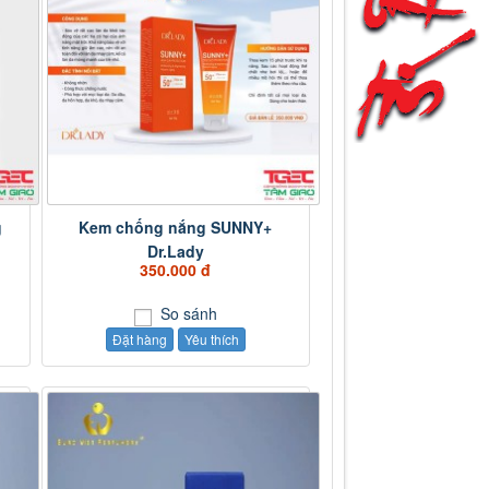
g
Kem chống nắng SUNNY+
Dr.Lady
350.000 đ
So sánh
Đặt hàng
Yêu thích