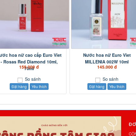
ước hoa nữ cao cấp Euro Viet
Nước hoa nữ Euro Viet
- Rosas Red Diamond 10ml,
MILLENIA 002W 10ml
159.000 đ
145.000 đ
70ml
So sánh
So sánh
Đặt hàng
Yêu thích
Đặt hàng
Yêu thích
ĐƠ
CỘN