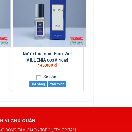
Nước hoa nam Euro Viet
MILLENIA 003M 10ml
145.000 đ
So sánh
Đặt hàng
Yêu thích
N VỊ CHỦ QUẢN
(
G ĐỒNG TÂM GIAO - TGEC
CTY CP TÂM