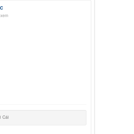
IC
 xem
1
Cái