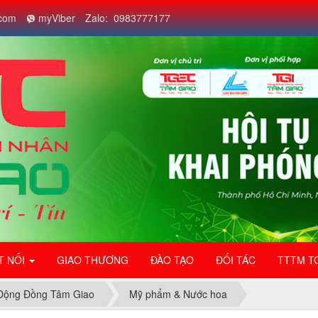
com
myViber
Zalo: 0983777177
T NỐI
GIAO THƯƠNG
ĐÀO TẠO
ĐỐI TÁC
TTTM T
Động Đồng Tâm Giao
Mỹ phẩm & Nước hoa