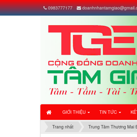
Cam kết 100% chính hãng
0983777177
doanhnhantamgiao@gmail.
Hoàn tiền 111% nếu hàng giả
Giao tận tay khách hàng
Mở hộp kiểm tra nhận hàng
Hỗ trợ 24/7
Đổi trả trong 7 ngày
">
GIỚI THIỆU
TIN TỨC
KẾ
Trang nhất
Trung Tâm Thương Mai 