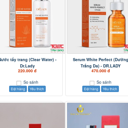
Nước tẩy trang (Clear Water) -
Serum White Perfect (Dưỡn
Dr.Lady
Trắng Da) - DR.LADY
220.000 đ
470.000 đ
So sánh
So sánh
Đặt hàng
Yêu thích
Đặt hàng
Yêu thích