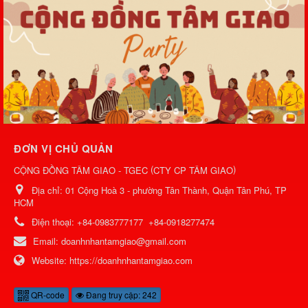
ĐƠN VỊ CHỦ QUẢN
(
)
CỘNG ĐỒNG TÂM GIAO - TGEC
CTY CP TÂM GIAO
Địa chỉ:
01 Cộng Hoà 3 - phường Tân Thành, Quận Tân Phú, TP
HCM
Điện thoại:
+84-0983777177
+84-0918277474
Email:
doanhnhantamgiao@gmail.com
Website:
https://doanhnhantamgiao.com
QR-code
Đang truy cập: 242