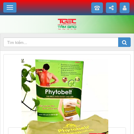
Đai Đeo Thảo Dược Cao Cấp Phytobelt là giải pháp tối ưu cho người
đau lưng giúp hỗ trợ tăng cường tuần hoàn máu và lưu thông máu tại
vùng lưng bị chèn ép do thoái hóa đốt sống lưng, thoát vị đĩa đệm, gai
cột sống lưng gây ra. Từ đó làm giảm các cơn đau do lưng cho bệnh
nhân, đem lại cảm giác dễ chịu cho các bệnh nhân đang tập vật lý trị
liệu.">