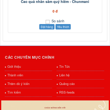
Cao quả nhân sâm quý hiếm - Chunmani
0 đ
So sánh
Đặt hàng
Yêu thích
CÁC CHUYÊN MỤC CHÍNH
Giới thiệu
Tin Tức
Thành viên
Liên hệ
Thăm dò ý kiến
Quảng cáo
Tìm kiếm
RSS-feeds