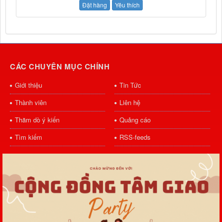
Đặt hàng
Yêu thích
CÁC CHUYÊN MỤC CHÍNH
Giới thiệu
Tin Tức
Thành viên
Liên hệ
Thăm dò ý kiến
Quảng cáo
Tìm kiếm
RSS-feeds