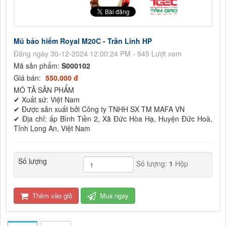
Mũ bảo hiểm Royal M20C - Trần Linh HP
Đăng ngày 30-12-2024 12:00:24 PM - 945 Lượt xem
Mã sản phẩm:
S000102
Giá bán:
550.000 đ
MÔ TẢ SẢN PHẨM
✔ Xuất sứ: Việt Nam
✔ Được sản xuất bởi Công ty TNHH SX TM MAFA VN
✔ Địa chỉ: ấp Bình Tiền 2, Xã Đức Hòa Hạ, Huyện Đức Hoà,
Tỉnh Long An, Việt Nam
Số lượng
Số lượng:
1
Hộp
Thêm vào giỏ
Mua ngay