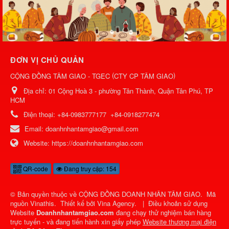
ĐƠN VỊ CHỦ QUẢN
(
)
CỘNG ĐỒNG TÂM GIAO - TGEC
CTY CP TÂM GIAO
Địa chỉ:
01 Cộng Hoà 3 - phường Tân Thành, Quận Tân Phú, TP
HCM
Điện thoại:
+84-0983777177
+84-0918277474
Email:
doanhnhantamgiao@gmail.com
Website:
https://doanhnhantamgiao.com
QR-code
Đang truy cập: 154
© Bản quyền thuộc về
CỘNG ĐỒNG DOANH NHÂN TÂM GIAO
.
Mã
nguồn
Vinathis
.
Thiết kế bởi
Vina Agency
.
|
Điều khoản sử dụng
Website
Doanhnhantamgiao.com
đang chạy thử nghiệm bán hàng
trực tuyến - và đang tiến hành xin giấy phép
Website thương mại điện