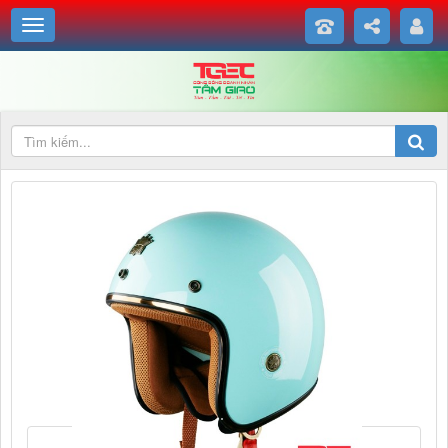
✔ Xuất sứ: Việt Nam
✔ Được sản xuất bởi Công ty TNHH SX TM MAFA VN
✔ Địa chỉ: ấp Bình Tiền 2, Xã Đức Hòa Hạ, Huyện Đức Hoà, Tỉnh
Long An, Việt Nam">