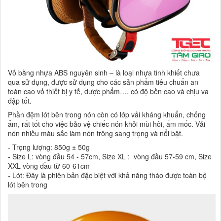
Vỏ bằng nhựa ABS nguyên sinh – là loại nhựa tinh khiết chưa
qua sử dụng, được sử dụng cho các sản phẩm tiêu chuẩn an
toàn cao vỏ thiết bị y tế, dược phẩm…. có độ bền cao và chịu va
đập tốt.
Phần đệm lót bên trong nón còn có lớp vải kháng khuẩn, chống
ẩm, rất tốt cho việc bảo vệ chiếc nón khỏi mùi hôi, ẩm mốc. Vải
nón nhiều màu sắc làm nón trông sang trọng và nổi bật.
- Trọng lượng: 850g ± 50g
- Size L: vòng đầu 54 - 57cm, Size XL : vòng đầu 57-59 cm, Size
XXL vòng đầu từ 60-61cm
- Lót: Đây là phiên bản đặc biệt với khả năng tháo được toàn bộ
lót bên trong