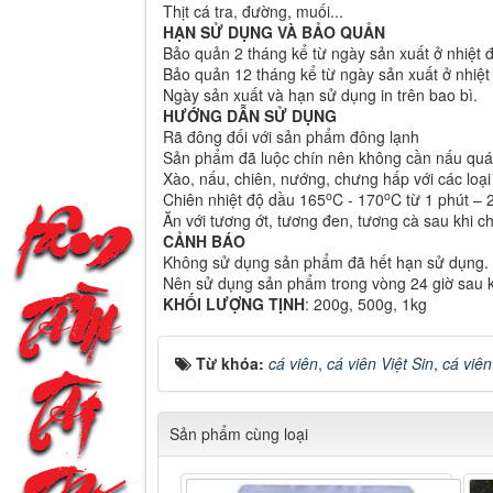
Thịt cá tra, đường, muối...
HẠN SỬ DỤNG VÀ BẢO QUẢN
Bảo quản 2 tháng kể từ ngày sản xuất ở nhiệt đ
Bảo quản 12 tháng kể từ ngày sản xuất ở nhiệt 
Ngày sản xuất và hạn sử dụng in trên bao bì.
HƯỚNG DẪN SỬ DỤNG
Rã đông đối với sản phẩm đông lạnh
Sản phẩm đã luộc chín nên không cần nấu quá 
Xào, nấu, chiên, nướng, chưng hấp với các loại
o
o
Chiên nhiệt độ dầu 165
C - 170
C từ 1 phút – 
Ăn với tương ớt, tương đen, tương cà sau khi ch
CẢNH BÁO
Không sử dụng sản phẩm đã hết hạn sử dụng.
Nên sử dụng sản phẩm trong vòng 24 giờ sau 
KHỐI LƯỢNG TỊNH
: 200g, 500g, 1kg
Từ khóa:
cá viên
,
cá viên Việt Sin
,
cá viên
Sản phẩm cùng loại