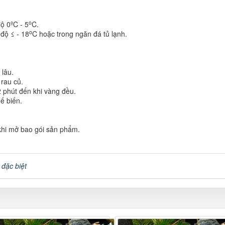
o
ộ 0ºC - 5
C.
o
độ ≤ - 18
C hoặc trong ngăn đá tủ lạnh.
lâu.
 rau củ.
2 phút đến khi vàng đều.
ế biến.
khi mở bao gói sản phẩm.
 đặc biệt