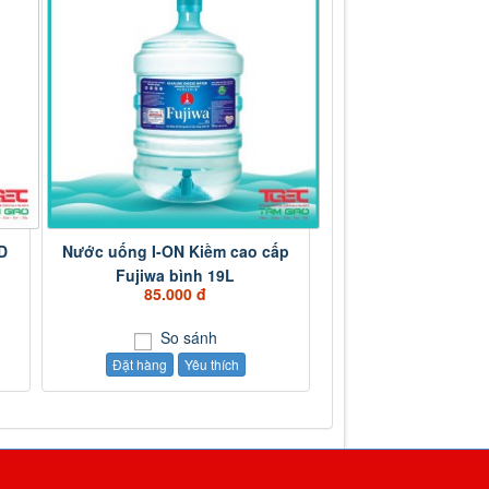
D
Nước uống I-ON Kiềm cao cấp
Fujiwa bình 19L
85.000 đ
So sánh
Đặt hàng
Yêu thích