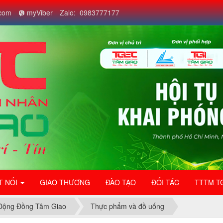
com
myViber
Zalo: 0983777177
T NỐI
GIAO THƯƠNG
ĐÀO TẠO
ĐỐI TÁC
TTTM T
Động Đồng Tâm Giao
Thực phẩm và đồ uống