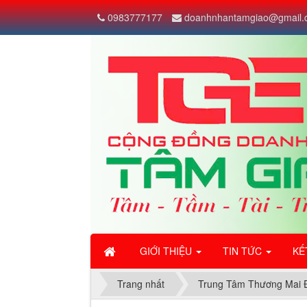
Đang cập nhật">
0983777177
doanhnhantamgiao@gmail.
GIỚI THIỆU
TIN TỨC
KẾ
Trang nhất
Trung Tâm Thương Mai 