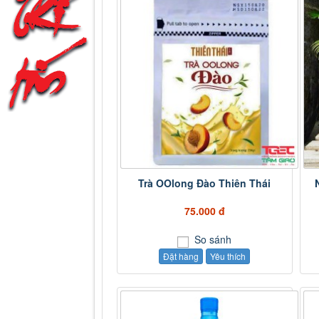
Trà OOlong Đào Thiên Thái
75.000 đ
So sánh
Đặt hàng
Yêu thích