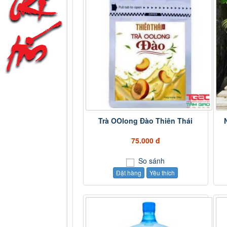
Trà OOlong Đào Thiên Thái
75.000 đ
So sánh
Đặt hàng
Yêu thích