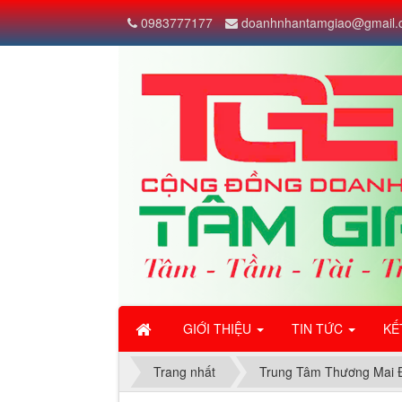
Đang cập nhật">
0983777177
doanhnhantamgiao@gmail.
GIỚI THIỆU
TIN TỨC
KẾ
Trang nhất
Trung Tâm Thương Mai 