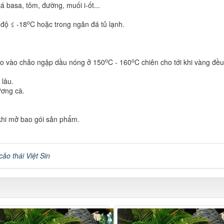
 cá basa, tôm, đường, muối i-ốt...
o
 độ ≤ -18
C hoặc trong ngăn đá tủ lạnh.
o
o
ho vào chảo ngập dầu nóng ở 150
C - 160
C chiên cho tới khi vàng đề
lâu.
ương cà.
khi mở bao gói sản phẩm.
cảo thái Việt Sin