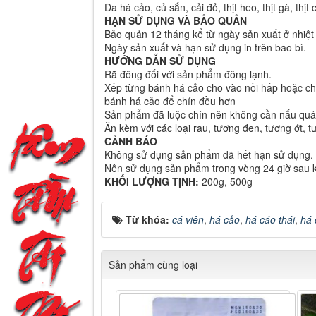
Da há cảo, củ sắn, cải đỏ, thịt heo, thịt gà, thịt
HẠN SỬ DỤNG VÀ BẢO QUẢN
Bảo quản 12 tháng kể từ ngày sản xuất ở nhiệt
Ngày sản xuất và hạn sử dụng in trên bao bì.
HƯỚNG DẪN SỬ DỤNG
Rã đông đối với sản phẩm đông lạnh.
Xếp từng bánh há cảo cho vào nồi hấp hoặc c
bánh há cảo để chín đều hơn
Sản phẩm đã luộc chín nên không cần nấu quá 
Ăn kèm với các loại rau, tương đen, tương ớt, t
CẢNH BÁO
Không sử dụng sản phẩm đã hết hạn sử dụng.
Nên sử dụng sản phẩm trong vòng 24 giờ sau 
KHỐI LƯỢNG TỊNH:
200g, 500g
Từ khóa:
cá viên
,
há cảo
,
há cáo thái
,
há 
Sản phẩm cùng loại