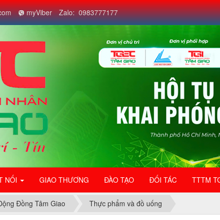
com
myViber
Zalo: 0983777177
T NỐI
GIAO THƯƠNG
ĐÀO TẠO
ĐỐI TÁC
TTTM T
Động Đồng Tâm Giao
Thực phẩm và đồ uống