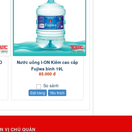
D
Nước uống I-ON Kiềm cao cấp
Fujiwa bình 19L
85.000 đ
So sánh
Đặt hàng
Yêu thích
N VỊ CHỦ QUẢN