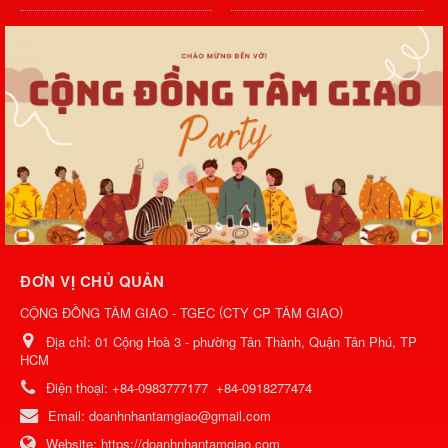
ĐƠN VỊ CHỦ QUẢN
(
)
CỘNG ĐỒNG TÂM GIAO - TGEC
CTY CP TÂM GIAO
Địa chỉ:
01 Cộng Hoà 3 - phường Tân Thành, Quận Tân Phú, TP
HCM
Điện thoại:
+84-0983777177
+84-0918277474
Email:
doanhnhantamgiao@gmail.com
Website:
https://doanhnhantamgiao.com