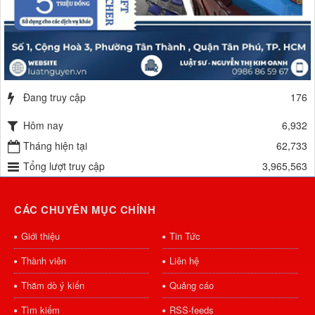
Đang truy cập
176
Hôm nay
6,932
Tháng hiện tại
62,733
Tổng lượt truy cập
3,965,563
CÁC CHUYÊN MỤC CHÍNH
Giới thiệu
Tin Tức
Thành viên
Liên hệ
Thăm dò ý kiến
Quảng cáo
Tìm kiếm
RSS-feeds