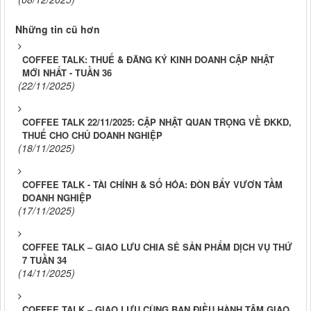
Những tin cũ hơn
COFFEE TALK: THUẾ & ĐĂNG KÝ KINH DOANH CẬP NHẬT
MỚI NHẤT - TUẦN 36
(22/11/2025)
COFFEE TALK 22/11/2025: CẬP NHẬT QUAN TRỌNG VỀ ĐKKD,
THUẾ CHO CHỦ DOANH NGHIỆP
(18/11/2025)
COFFEE TALK - TÀI CHÍNH & SỐ HÓA: ĐÒN BẨY VƯƠN TẦM
DOANH NGHIỆP
(17/11/2025)
COFFEE TALK – GIAO LƯU CHIA SẺ SẢN PHẨM DỊCH VỤ THỨ
7 TUẦN 34
(14/11/2025)
COFFEE TALK – GIAO LƯU CÙNG BAN ĐIỀU HÀNH TÂM GIAO