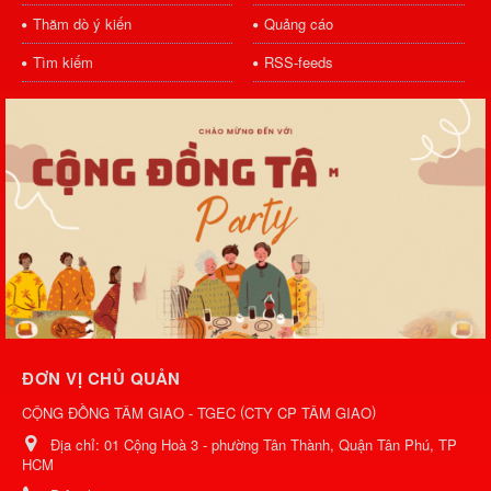
Thăm dò ý kiến
Quảng cáo
Tìm kiếm
RSS-feeds
ĐƠN VỊ CHỦ QUẢN
(
)
CỘNG ĐỒNG TÂM GIAO - TGEC
CTY CP TÂM GIAO
Địa chỉ:
01 Cộng Hoà 3 - phường Tân Thành, Quận Tân Phú, TP
HCM