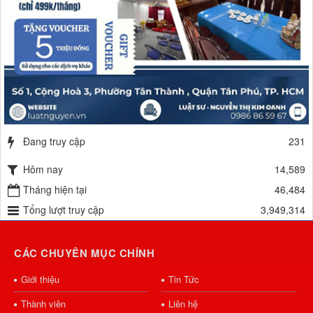
Đang truy cập
231
Hôm nay
14,589
Tháng hiện tại
46,484
Tổng lượt truy cập
3,949,314
CÁC CHUYÊN MỤC CHÍNH
Giới thiệu
Tin Tức
Thành viên
Liên hệ