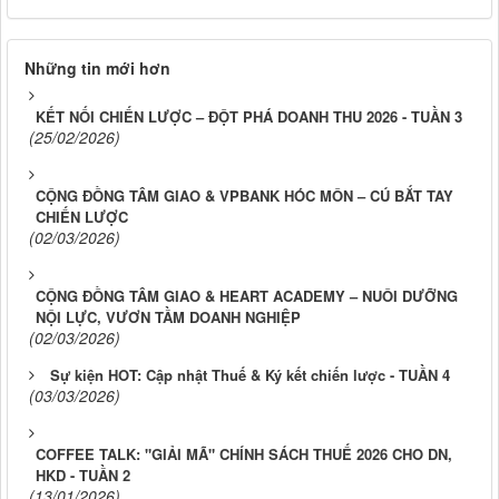
Những tin mới hơn
KẾT NỐI CHIẾN LƯỢC – ĐỘT PHÁ DOANH THU 2026 - TUẦN 3
(25/02/2026)
CỘNG ĐỒNG TÂM GIAO & VPBANK HÓC MÔN – CÚ BẮT TAY
CHIẾN LƯỢC
(02/03/2026)
CỘNG ĐỒNG TÂM GIAO & HEART ACADEMY – NUÔI DƯỠNG
NỘI LỰC, VƯƠN TẦM DOANH NGHIỆP
(02/03/2026)
Sự kiện HOT: Cập nhật Thuế & Ký kết chiến lược - TUẦN 4
(03/03/2026)
COFFEE TALK: "GIẢI MÃ" CHÍNH SÁCH THUẾ 2026 CHO DN,
HKD - TUẦN 2
(13/01/2026)