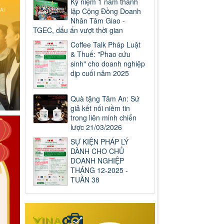
Kỷ niệm 1 năm thành
lập Cộng Đồng Doanh
Nhân Tâm Giao -
TGEC, dấu ấn vượt thời gian
Coffee Talk Pháp Luật
& Thuế: "Phao cứu
sinh" cho doanh nghiệp
dịp cuối năm 2025
Quà tặng Tâm An: Sứ
giả kết nối niềm tin
trong liên minh chiến
lược 21/03/2026
SỰ KIỆN PHÁP LÝ
DÀNH CHO CHỦ
DOANH NGHIỆP
THÁNG 12-2025 -
TUẦN 38