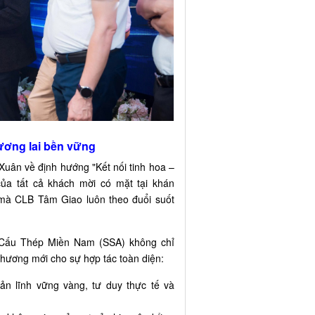
tương lai bền vững
Xuân về định hướng "Kết nối tinh hoa –
của tất cả khách mời có mặt tại khán
 mà CLB Tâm Giao luôn theo đuổi suốt
 Cấu Thép Miền Nam (SSA) không chỉ
chương mới cho sự hợp tác toàn diện:
ản lĩnh vững vàng, tư duy thực tế và