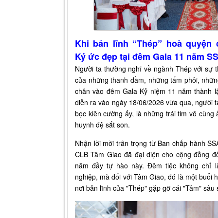
Khi bản lĩnh “Thép” hoà quyện 
Ký ức đẹp tại đêm Gala 11 năm S
Người ta thường nghĩ về ngành Thép với sự 
của những thanh dầm, những tấm phôi, nhữn
chân vào đêm Gala Kỷ niệm 11 năm thành l
diễn ra vào ngày 18/06/2026 vừa qua, người 
bọc kiên cường ấy, là những trái tim vô cùng 
huynh đệ sắt son.
Nhận lời mời trân trọng từ Ban chấp hành S
CLB Tâm Giao đã đại diện cho cộng đồng đ
năm đầy tự hào này. Đêm tiệc không chỉ l
nghiệp, mà đối với Tâm Giao, đó là một buổi
nơi bản lĩnh của "Thép" gặp gỡ cái "Tâm" sâu 