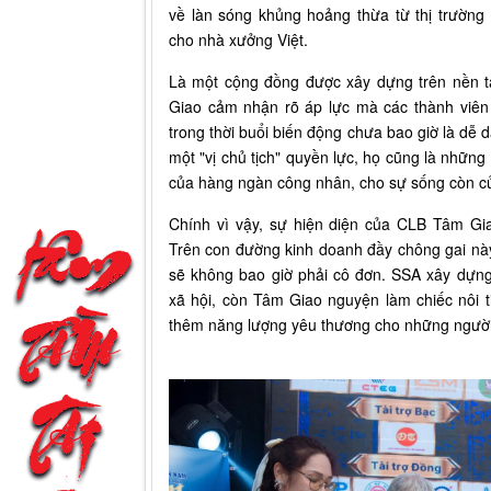
về làn sóng khủng hoảng thừa từ thị trường
cho nhà xưởng Việt.
Là một cộng đồng được xây dựng trên nền t
Giao cảm nhận rõ áp lực mà các thành viê
trong thời buổi biến động chưa bao giờ là dễ 
một "vị chủ tịch" quyền lực, họ cũng là những
của hàng ngàn công nhân, cho sự sống còn c
Chính vì vậy, sự hiện diện của CLB Tâm Gia
Trên con đường kinh doanh đầy chông gai nà
sẽ không bao giờ phải cô đơn. SSA xây dựng
xã hội, còn Tâm Giao nguyện làm chiếc nôi t
thêm năng lượng yêu thương cho những ngườ