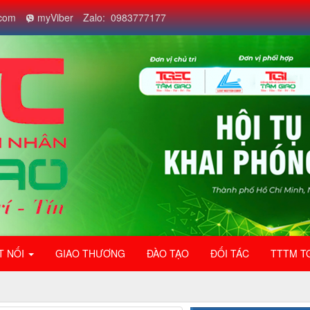
com
myViber
Zalo: 0983777177
T NỐI
GIAO THƯƠNG
ĐÀO TẠO
ĐỐI TÁC
TTTM T