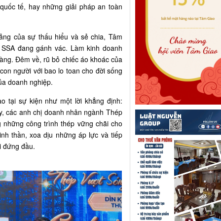
 quốc tế, hay những giải pháp an toàn
ảng của sự thấu hiểu và sẻ chia, Tâm
n SSA đang gánh vác. Làm kinh doanh
dàng. Đêm về, rũ bỏ chiếc áo khoác của
 con người với bao lo toan cho đời sống
ủa doanh nghiệp.
o tại sự kiện như một lời khẳng định:
y, các anh chị doanh nhân ngành Thép
 những công trình thép vững chãi cho
inh thần, xoa dịu những áp lực và tiếp
i đứng đầu.