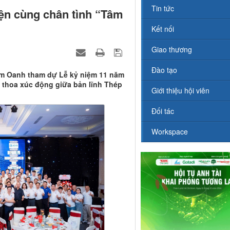
Tin tức
yện cùng chân tình “Tâm
Kết nối
Giao thương
Đào tạo
im Oanh tham dự Lễ kỷ niệm 11 năm
 thoa xúc động giữa bản lĩnh Thép
Giới thiệu hội viên
Đối tác
Workspace