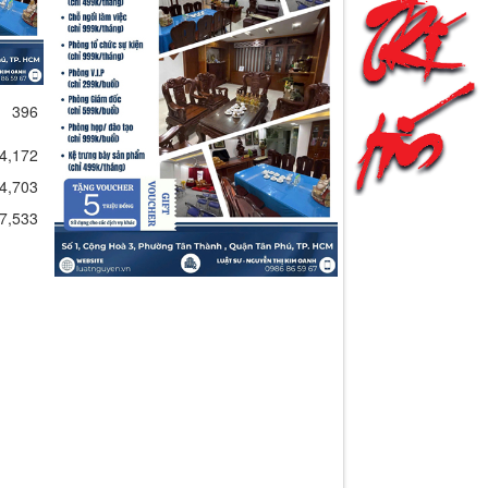
396
4,172
4,703
7,533