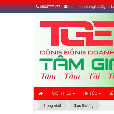
0983777177
doanhnhantamgiao@gmail.
GIỚI THIỆU
TIN TỨC
KẾ
Trang nhất
Giao thương