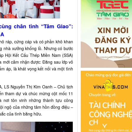
cùng chân tình “Tâm Giao”:
SA
thô ráp, cứng cáp và có phần khô khan
g nhà xưởng khổng lồ. Nhưng có bước
ập Hội Kết Cấu Thép Miền Nam (SSA)
ta mới cảm nhận được: Đằng sau lớp vỏ
ấm áp, là khát vọng kết nối và một tình
SA, LS Nguyễn Thị Kim Oanh – Chủ tịch
ến tham dự và chúc mừng cột mốc 11
à nơi tôn vinh những thành tựu công
 hội ngộ của những tâm hồn đồng điệu –
sắc của tình bằng hữu.