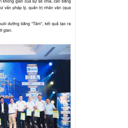
n không gian của sự sẻ chia, cân bằng
tư vấn pháp lý, quản trị nhân văn (qua
nuôi dưỡng bằng "Tâm", kết quả tạo ra
ời gian.