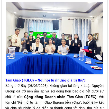
Tâm Giao (TGEC) – Nơi hội tụ những giá trị thực
Sáng thứ Bảy (28/03/2026), không gian tại tầng 4 Luật Nguyễn
Group đã trở nên ấm áp và sôi động hơn bao giờ hết dưới sự
chủ trì của
Cộng đồng Doanh nhân Tâm Giao (TGEC)
. Với
tôn chỉ "Kết nối từ tâm – Giao thương bền vững", buổi lễ ký kết
và chia sẻ pháp lý đã diễn ra thành công tốt đẹp, thu hút sự