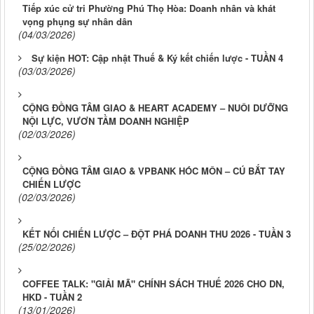
Tiếp xúc cử tri Phường Phú Thọ Hòa: Doanh nhân và khát
vọng phụng sự nhân dân
(04/03/2026)
Sự kiện HOT: Cập nhật Thuế & Ký kết chiến lược - TUẦN 4
(03/03/2026)
CỘNG ĐỒNG TÂM GIAO & HEART ACADEMY – NUÔI DƯỠNG
NỘI LỰC, VƯƠN TẦM DOANH NGHIỆP
(02/03/2026)
CỘNG ĐỒNG TÂM GIAO & VPBANK HÓC MÔN – CÚ BẮT TAY
CHIẾN LƯỢC
(02/03/2026)
KẾT NỐI CHIẾN LƯỢC – ĐỘT PHÁ DOANH THU 2026 - TUẦN 3
(25/02/2026)
COFFEE TALK: "GIẢI MÃ" CHÍNH SÁCH THUẾ 2026 CHO DN,
HKD - TUẦN 2
(13/01/2026)