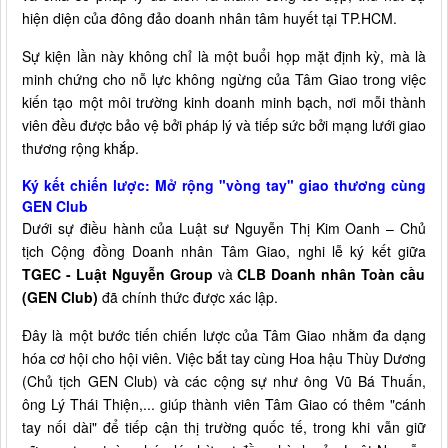
hiện diện của đông đảo doanh nhân tâm huyết tại TP.HCM.
Sự kiện lần này không chỉ là một buổi họp mặt định kỳ, mà là
minh chứng cho nỗ lực không ngừng của Tâm Giao trong việc
kiến tạo một môi trường kinh doanh minh bạch, nơi mỗi thành
viên đều được bảo vệ bởi pháp lý và tiếp sức bởi mạng lưới giao
thương rộng khắp.
Ký kết chiến lược: Mở rộng "vòng tay" giao thương cùng
GEN Club
Dưới sự điều hành của Luật sư Nguyễn Thị Kim Oanh – Chủ
tịch Cộng đồng Doanh nhân Tâm Giao, nghi lễ ký kết giữa
TGEC - Luật Nguyễn Group
và
CLB Doanh nhân Toàn cầu
(GEN Club)
đã chính thức được xác lập.
Đây là một bước tiến chiến lược của Tâm Giao nhằm đa dạng
hóa cơ hội cho hội viên. Việc bắt tay cùng Hoa hậu Thùy Dương
(Chủ tịch GEN Club) và các cộng sự như ông Vũ Bá Thuấn,
ông Lý Thái Thiện,... giúp thành viên Tâm Giao có thêm "cánh
tay nối dài" để tiếp cận thị trường quốc tế, trong khi vẫn giữ