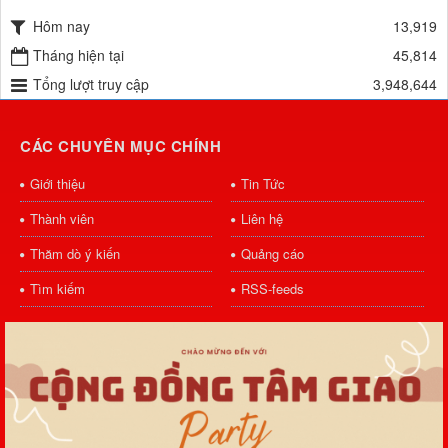
Hôm nay
13,919
Tháng hiện tại
45,814
Tổng lượt truy cập
3,948,644
CÁC CHUYÊN MỤC CHÍNH
Giới thiệu
Tin Tức
Thành viên
Liên hệ
Thăm dò ý kiến
Quảng cáo
Tìm kiếm
RSS-feeds