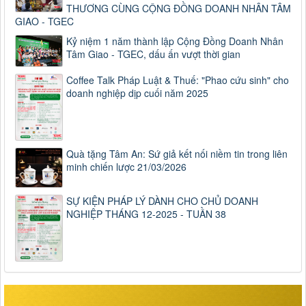
THƯƠNG CÙNG CỘNG ĐỒNG DOANH NHÂN TÂM
GIAO - TGEC
Kỷ niệm 1 năm thành lập Cộng Đồng Doanh Nhân
Tâm Giao - TGEC, dấu ấn vượt thời gian
Coffee Talk Pháp Luật & Thuế: "Phao cứu sinh" cho
doanh nghiệp dịp cuối năm 2025
Quà tặng Tâm An: Sứ giả kết nối niềm tin trong liên
minh chiến lược 21/03/2026
SỰ KIỆN PHÁP LÝ DÀNH CHO CHỦ DOANH
NGHIỆP THÁNG 12-2025 - TUẦN 38