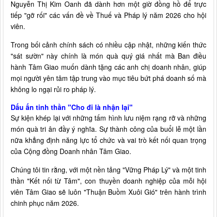
Nguyễn Thị Kim Oanh đã dành hơn một giờ đồng hồ để trực
tiếp "gỡ rối" các vấn đề về Thuế và Pháp lý năm 2026 cho hội
viên.
Trong bối cảnh chính sách có nhiều cập nhật, những kiến thức
"sát sườn" này chính là món quà quý giá nhất mà Ban điều
hành Tâm Giao muốn dành tặng các anh chị doanh nhân, giúp
mọi người yên tâm tập trung vào mục tiêu bứt phá doanh số mà
không lo ngại rủi ro pháp lý.
Dấu ấn tinh thần "Cho đi là nhận lại"
Sự kiện khép lại với những tấm hình lưu niệm rạng rỡ và những
món quà tri ân đầy ý nghĩa. Sự thành công của buổi lễ một lần
nữa khẳng định năng lực tổ chức và vai trò kết nối quan trọng
của Cộng đồng Doanh nhân Tâm Giao.
Chúng tôi tin rằng, với một nền tảng "Vững Pháp Lý" và một tinh
thần "Kết nối từ Tâm", con thuyền doanh nghiệp của mỗi hội
viên Tâm Giao sẽ luôn "Thuận Buồm Xuôi Gió" trên hành trình
chinh phục năm 2026.