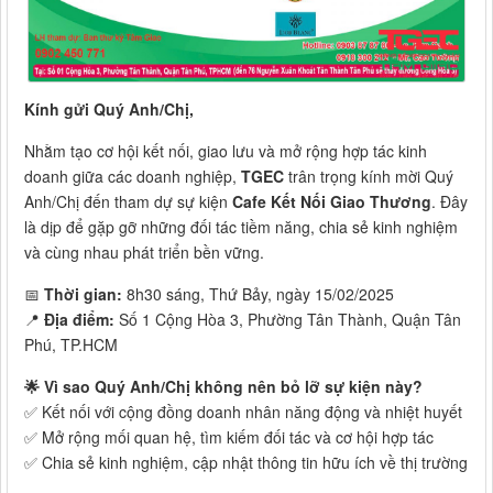
Kính gửi Quý Anh/Chị,
Nhằm tạo cơ hội kết nối, giao lưu và mở rộng hợp tác kinh
doanh giữa các doanh nghiệp,
TGEC
trân trọng kính mời Quý
Anh/Chị đến tham dự sự kiện
Cafe Kết Nối Giao Thương
. Đây
là dịp để gặp gỡ những đối tác tiềm năng, chia sẻ kinh nghiệm
và cùng nhau phát triển bền vững.
📅
Thời gian:
8h30 sáng, Thứ Bảy, ngày 15/02/2025
📍
Địa điểm:
Số 1 Cộng Hòa 3, Phường Tân Thành, Quận Tân
Phú, TP.HCM
🌟 Vì sao Quý Anh/Chị không nên bỏ lỡ sự kiện này?
✅ Kết nối với cộng đồng doanh nhân năng động và nhiệt huyết
✅ Mở rộng mối quan hệ, tìm kiếm đối tác và cơ hội hợp tác
✅ Chia sẻ kinh nghiệm, cập nhật thông tin hữu ích về thị trường