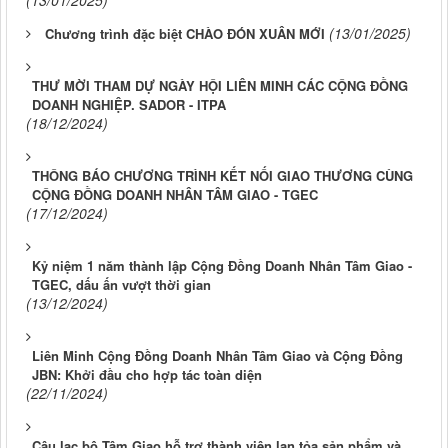
(13/01/2025)
(13/01/2025)
Chương trình đặc biệt CHÀO ĐÓN XUÂN MỚI
THƯ MỜI THAM DỰ NGÀY HỘI LIÊN MINH CÁC CỘNG ĐỒNG
DOANH NGHIỆP. SADOR - ITPA
(18/12/2024)
THÔNG BÁO CHƯƠNG TRÌNH KẾT NỐI GIAO THƯƠNG CÙNG
CỘNG ĐỒNG DOANH NHÂN TÂM GIAO - TGEC
(17/12/2024)
Kỷ niệm 1 năm thành lập Cộng Đồng Doanh Nhân Tâm Giao -
TGEC, dấu ấn vượt thời gian
(13/12/2024)
Liên Minh Cộng Đồng Doanh Nhân Tâm Giao và Cộng Đồng
JBN: Khởi đầu cho hợp tác toàn diện
(22/11/2024)
Câu lạc bộ Tâm Giao hỗ trợ thành viên lan tỏa sản phẩm và