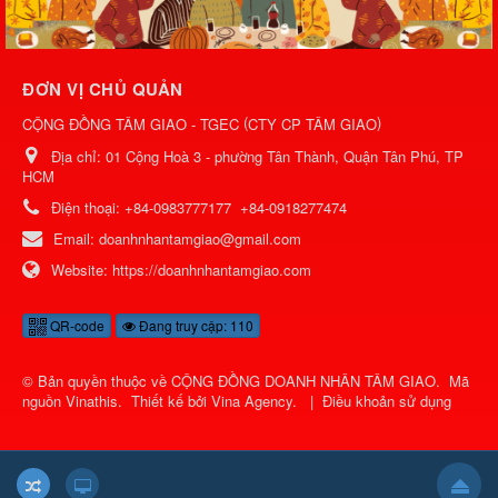
ĐƠN VỊ CHỦ QUẢN
(
)
CỘNG ĐỒNG TÂM GIAO - TGEC
CTY CP TÂM GIAO
Địa chỉ:
01 Cộng Hoà 3 - phường Tân Thành, Quận Tân Phú, TP
HCM
Điện thoại:
+84-0983777177
+84-0918277474
Email:
doanhnhantamgiao@gmail.com
Website:
https://doanhnhantamgiao.com
QR-code
Đang truy cập: 110
© Bản quyền thuộc về
CỘNG ĐỒNG DOANH NHÂN TÂM GIAO
.
Mã
nguồn
Vinathis
.
Thiết kế bởi
Vina Agency
.
|
Điều khoản sử dụng