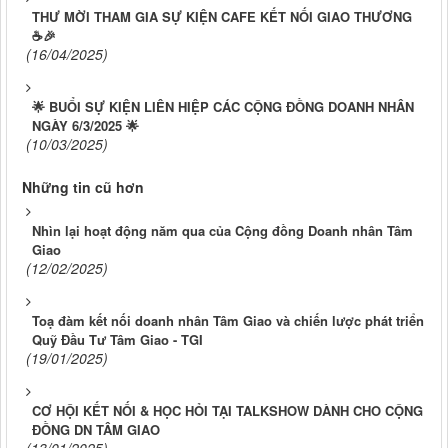
THƯ MỜI THAM GIA SỰ KIỆN CAFE KẾT NỐI GIAO THƯƠNG
☕🎉
(16/04/2025)
🌟 BUỔI SỰ KIỆN LIÊN HIỆP CÁC CỘNG ĐỒNG DOANH NHÂN
NGÀY 6/3/2025 🌟
(10/03/2025)
Những tin cũ hơn
Nhìn lại hoạt động năm qua của Cộng đồng Doanh nhân Tâm
Giao
(12/02/2025)
Toạ đàm kết nối doanh nhân Tâm Giao và chiến lược phát triển
Quỹ Đầu Tư Tâm Giao - TGI
(19/01/2025)
CƠ HỘI KẾT NỐI & HỌC HỎI TẠI TALKSHOW DÀNH CHO CỘNG
ĐỒNG DN TÂM GIAO