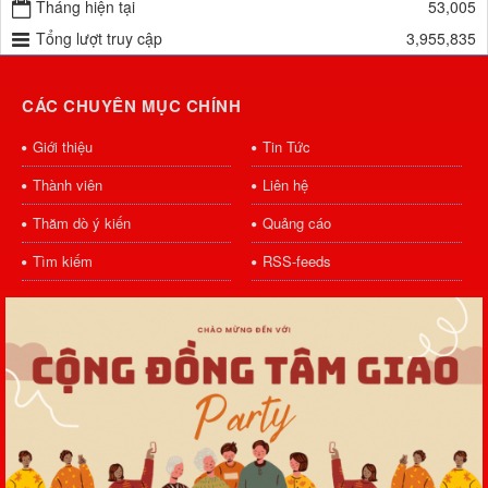
Tháng hiện tại
53,005
Tổng lượt truy cập
3,955,835
CÁC CHUYÊN MỤC CHÍNH
Giới thiệu
Tin Tức
Thành viên
Liên hệ
Thăm dò ý kiến
Quảng cáo
Tìm kiếm
RSS-feeds