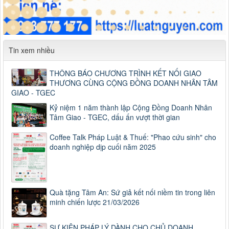
Tin xem nhiều
THÔNG BÁO CHƯƠNG TRÌNH KẾT NỐI GIAO
THƯƠNG CÙNG CỘNG ĐỒNG DOANH NHÂN TÂM
GIAO - TGEC
Kỷ niệm 1 năm thành lập Cộng Đồng Doanh Nhân
Tâm Giao - TGEC, dấu ấn vượt thời gian
Coffee Talk Pháp Luật & Thuế: "Phao cứu sinh" cho
doanh nghiệp dịp cuối năm 2025
Quà tặng Tâm An: Sứ giả kết nối niềm tin trong liên
minh chiến lược 21/03/2026
SỰ KIỆN PHÁP LÝ DÀNH CHO CHỦ DOANH