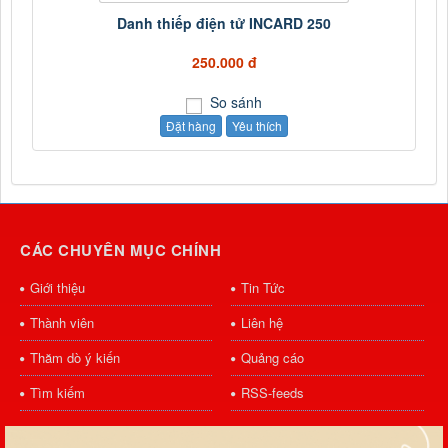
Danh thiếp điện tử INCARD 250
250.000 đ
So sánh
Đặt hàng
Yêu thích
CÁC CHUYÊN MỤC CHÍNH
Giới thiệu
Tin Tức
Thành viên
Liên hệ
Thăm dò ý kiến
Quảng cáo
Tìm kiếm
RSS-feeds