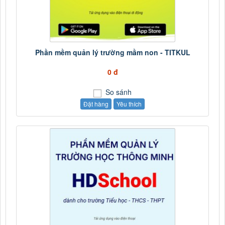
Phần mềm quản lý trường mầm non - TITKUL
0 đ
So sánh
Đặt hàng
Yêu thích