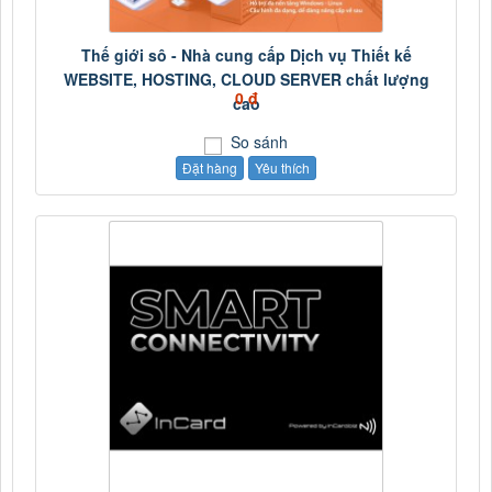
Thế giới sô - Nhà cung cấp Dịch vụ Thiết kế
WEBSITE, HOSTING, CLOUD SERVER chất lượng
0 đ
cao
So sánh
Đặt hàng
Yêu thích