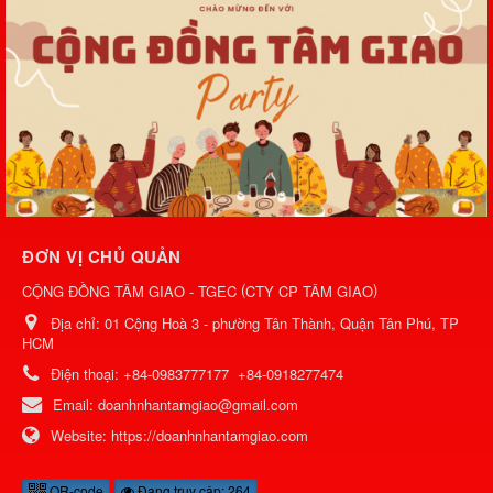
ĐƠN VỊ CHỦ QUẢN
(
)
CỘNG ĐỒNG TÂM GIAO - TGEC
CTY CP TÂM GIAO
Địa chỉ:
01 Cộng Hoà 3 - phường Tân Thành, Quận Tân Phú, TP
HCM
Điện thoại:
+84-0983777177
+84-0918277474
Email:
doanhnhantamgiao@gmail.com
Website:
https://doanhnhantamgiao.com
QR-code
Đang truy cập: 264