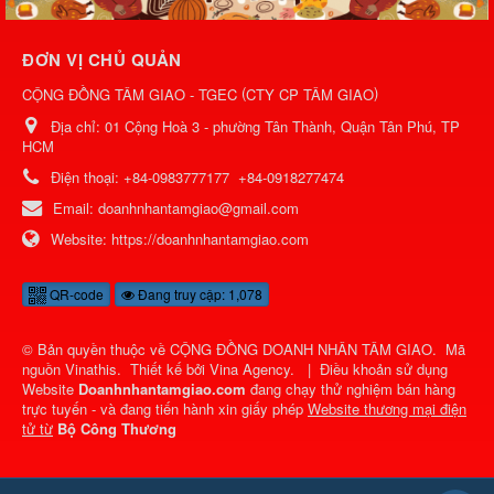
ĐƠN VỊ CHỦ QUẢN
(
)
CỘNG ĐỒNG TÂM GIAO - TGEC
CTY CP TÂM GIAO
Địa chỉ:
01 Cộng Hoà 3 - phường Tân Thành, Quận Tân Phú, TP
HCM
Điện thoại:
+84-0983777177
+84-0918277474
Email:
doanhnhantamgiao@gmail.com
Website:
https://doanhnhantamgiao.com
QR-code
Đang truy cập: 1,078
© Bản quyền thuộc về
CỘNG ĐỒNG DOANH NHÂN TÂM GIAO
.
Mã
nguồn
Vinathis
.
Thiết kế bởi
Vina Agency
.
|
Điều khoản sử dụng
Website
Doanhnhantamgiao.com
đang chạy thử nghiệm bán hàng
trực tuyến - và đang tiến hành xin giấy phép
Website thương mại điện
tử từ
Bộ Công Thương