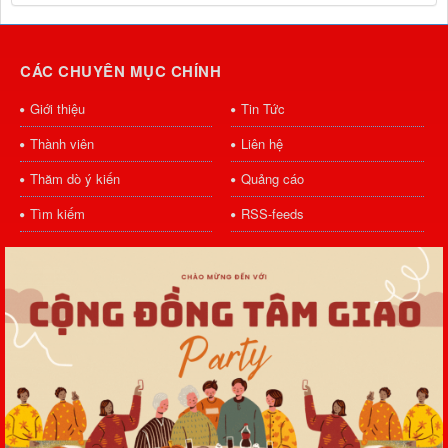
CÁC CHUYÊN MỤC CHÍNH
Giới thiệu
Tin Tức
Thành viên
Liên hệ
Thăm dò ý kiến
Quảng cáo
Tìm kiếm
RSS-feeds