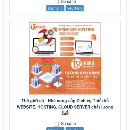
So sánh
Đặt hàng
Yêu thích
Thế giới sô - Nhà cung cấp Dịch vụ Thiết kế
WEBSITE, HOSTING, CLOUD SERVER chất lượng
0 đ
cao
So sánh