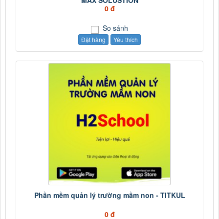
MAX SOLUSTION
0 đ
So sánh
Đặt hàng
Yêu thích
Phần mềm quản lý trường mầm non - TITKUL
0 đ