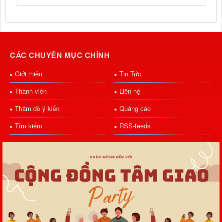
CÁC CHUYÊN MỤC CHÍNH
Giới thiệu
Tin Tức
Thành viên
Liên hệ
Thăm dò ý kiến
Quảng cáo
Tìm kiếm
RSS-feeds