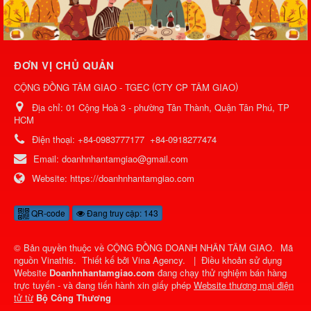
ĐƠN VỊ CHỦ QUẢN
(
)
CỘNG ĐỒNG TÂM GIAO - TGEC
CTY CP TÂM GIAO
Địa chỉ:
01 Cộng Hoà 3 - phường Tân Thành, Quận Tân Phú, TP
HCM
Điện thoại:
+84-0983777177
+84-0918277474
Email:
doanhnhantamgiao@gmail.com
Website:
https://doanhnhantamgiao.com
QR-code
Đang truy cập: 143
© Bản quyền thuộc về
CỘNG ĐỒNG DOANH NHÂN TÂM GIAO
.
Mã
nguồn
Vinathis
.
Thiết kế bởi
Vina Agency
.
|
Điều khoản sử dụng
Website
Doanhnhantamgiao.com
đang chạy thử nghiệm bán hàng
trực tuyến - và đang tiến hành xin giấy phép
Website thương mại điện
tử từ
Bộ Công Thương