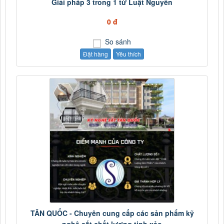
Giải pháp 3 trong 1 từ Luật Nguyễn
0 đ
So sánh
Đặt hàng
Yêu thích
TÂN QUỐC - Chuyên cung cấp các sản phẩm kỹ
nghệ sắt chất lượng tinh xảo