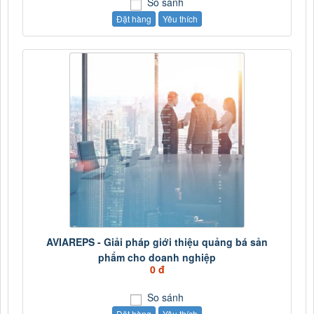
So sánh
Đặt hàng
Yêu thích
AVIAREPS - Giải pháp giới thiệu quảng bá sản
phẩm cho doanh nghiệp
0 đ
So sánh
Đặt hàng
Yêu thích