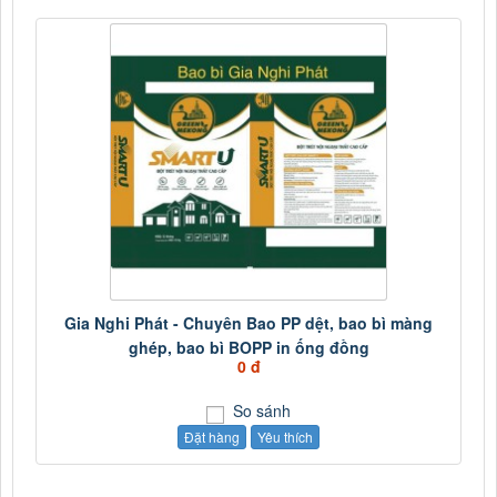
Gia Nghi Phát - Chuyên Bao PP dệt, bao bì màng
ghép, bao bì BOPP in ống đồng
0 đ
So sánh
Đặt hàng
Yêu thích