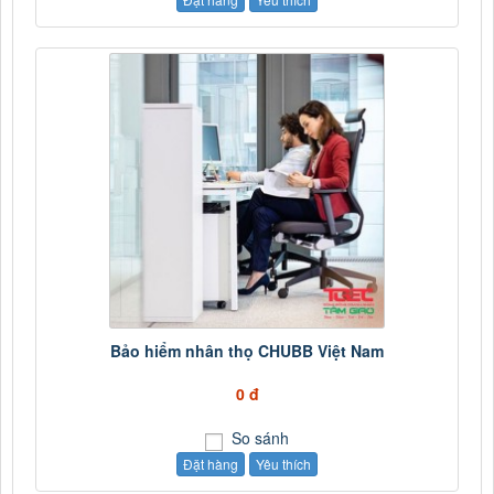
Bảo hiểm nhân thọ CHUBB Việt Nam
0 đ
So sánh
Đặt hàng
Yêu thích