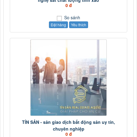
0 đ
So sánh
Đặt hàng
Yêu thích
TÍN SẢN - sản giao dịch bất động sản uy tín,
chuyên nghiệp
0 đ