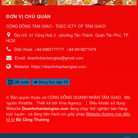
ĐƠN VỊ CHỦ QUẢN
(
)
CỘNG ĐỒNG TÂM GIAO - TGEC
CTY CP TÂM GIAO
Địa chỉ:
01 Cộng Hoà 3 - phường Tân Thành, Quận Tân Phú, TP
HCM
Điện thoại:
+84-0983777177
+84-0918277474
Email:
doanhnhantamgiao@gmail.com
Website:
https://doanhnhantamgiao.com
QR-code
Đang truy cập: 55
© Bản quyền thuộc về
CỘNG ĐỒNG DOANH NHÂN TÂM GIAO
.
Mã
nguồn
Vinathis
.
Thiết kế bởi
Vina Agency
.
|
Điều khoản sử dụng
Website
Doanhnhantamgiao.com
đang chạy thử nghiệm bán hàng
trực tuyến - và đang tiến hành xin giấy phép
Website thương mại điện
tử từ
Bộ Công Thương