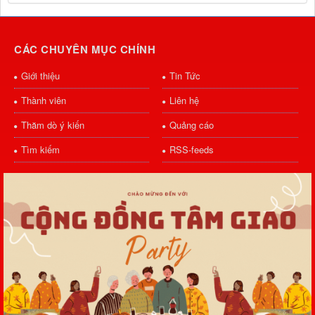
CÁC CHUYÊN MỤC CHÍNH
Giới thiệu
Tin Tức
Thành viên
Liên hệ
Thăm dò ý kiến
Quảng cáo
Tìm kiếm
RSS-feeds