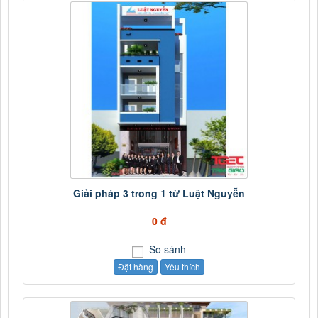
Giải pháp 3 trong 1 từ Luật Nguyễn
0 đ
So sánh
Đặt hàng
Yêu thích