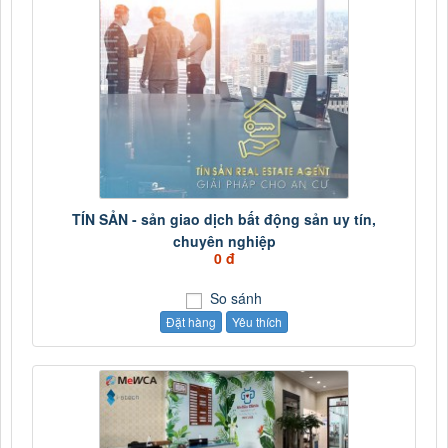
TÍN SẢN - sản giao dịch bất động sản uy tín,
chuyên nghiệp
0 đ
So sánh
Đặt hàng
Yêu thích