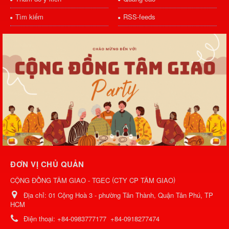
Tìm kiếm
RSS-feeds
ĐƠN VỊ CHỦ QUẢN
(
)
CỘNG ĐỒNG TÂM GIAO - TGEC
CTY CP TÂM GIAO
Địa chỉ:
01 Cộng Hoà 3 - phường Tân Thành, Quận Tân Phú, TP
HCM
Điện thoại:
+84-0983777177
+84-0918277474