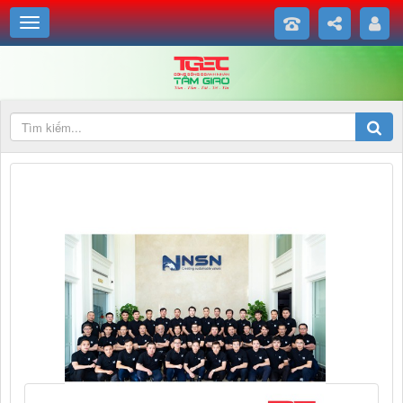
Sở hữu những ưu điểm vượt trội so với các nhà thầu khác hiện có trên
Việt Nam, NSN thấu hiểu mọi nhu cầu và mang đến cho khách hàng
những công trình chất lượng và các dịch vụ đặc biệt nhất.">