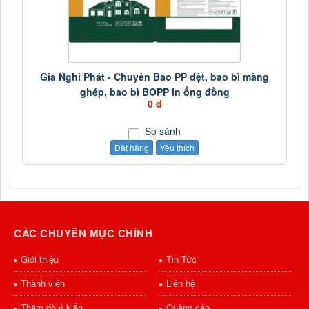
Gia Nghi Phát - Chuyên Bao PP dệt, bao bì màng
ghép, bao bì BOPP in ống đồng
0 đ
So sánh
Đặt hàng
Yêu thích
CÁC CHUYÊN MỤC CHÍNH
Giới thiệu
Tin Tức
Thành viên
Liên hệ
Thăm dò ý kiến
Quảng cáo