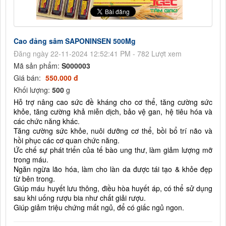
Cao đảng sâm SAPONINSEN 500Mg
Đăng ngày 22-11-2024 12:52:41 PM - 782 Lượt xem
Mã sản phẩm:
S000003
Giá bán:
550.000 đ
Khối lượng:
500
g
Hỗ trợ nâng cao sức đề kháng cho cơ thể, tăng cường sức
khỏe, tăng cường khả miễn dịch, bảo vệ gan, hệ tiêu hóa và
các chức năng khác.
Tăng cường sức khỏe, nuôi dưỡng cơ thể, bồi bổ trí não và
hồi phục các cơ quan chức năng.
Ức chế sự phát triển của tế bào ung thư, làm giảm lượng mỡ
trong máu.
Ngăn ngừa lão hóa, làm cho làn da được tái tạo & khỏe đẹp
từ bên trong.
Giúp máu huyết lưu thông, điều hòa huyết áp, có thể sử dụng
sau khi uống rượu bia như chất giải rượu.
Giúp giảm triệu chứng mất ngủ, để có giấc ngủ ngon.