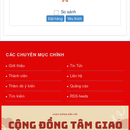
0 đ
So sánh
Đặt hàng
Yêu thích
CÁC CHUYÊN MỤC CHÍNH
Giới thiệu
Tin Tức
Thành viên
Liên hệ
Thăm dò ý kiến
Quảng cáo
Tìm kiếm
RSS-feeds