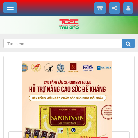
Hỗ trợ nâng cao sức đề kháng cho cơ thể, tăng cường sức khỏe, tăng
cường khả miễn dịch, bảo vệ gan, hệ tiêu hóa và các chức năng khác.
Tăng cường sức khỏe, nuôi dưỡng cơ thể, bồi bổ trí não và hồi phục
các cơ quan chức năng.
Ức chế sự phát triển của tế bào ung thư, làm giảm lượng mỡ trong
máu.
Ngăn ngừa lão hóa, làm cho làn da được tái tạo & khỏe đẹp từ bên
trong.
Giúp máu huyết lưu thông, điều hòa huyết áp, có thể sử dụng sau khi
uống rượu bia như chất giải rượu.
Giúp giảm triệu chứng mất ngủ, để có giấc ngủ ngon.">