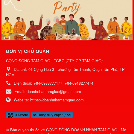
ĐƠN VỊ CHỦ QUẢN
(
)
CỘNG ĐỒNG TÂM GIAO - TGEC
CTY CP TÂM GIAO
Địa chỉ:
01 Cộng Hoà 3 - phường Tân Thành, Quận Tân Phú, TP
HCM
Điện thoại:
+84-0983777177
+84-0918277474
Email:
doanhnhantamgiao@gmail.com
Website:
https://doanhnhantamgiao.com
QR-code
Đang truy cập: 1,155
© Bản quyền thuộc về
CỘNG ĐỒNG DOANH NHÂN TÂM GIAO
.
Mã