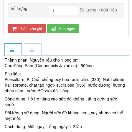
Số lượng
Số lượng:
1000
Hộp
Thêm vào giỏ
Mua ngay
Thành phần: Nguyên liệu cho 1 ống 8ml
Cao Đảng Sâm (Codonopsis Javanica).. 500mg
Phụ liệu:
Acesulfarm K, Chất chống oxy hoá- acid citric (330), Natri citrate,
Kali sorbate, chất tạo ngọt- sucralose (955), nước đường, hương
nhân sâm , nước RO vừa đủ 1 ống.
Công dụng: Hỗ trợ nâng cao sức đề kháng , tăng cường sức
khoẻ.
Đối tượng sử dụng: Người sức đề kháng kém, suy nhược cơ thể,
mệt mỏi.
Cách dùng: Mỗi ngày 1 ống, ngày 1-2 lần