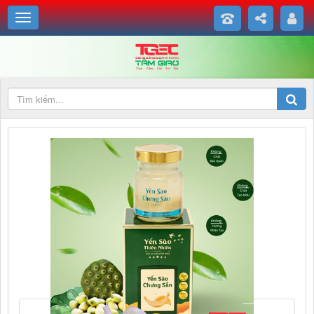
Yến sào chưng sẵn - Hạt Sen - Mommy Nest' được sản xuất từ Yến
sào thiên nhiên tỉnh Khánh Hòa.
Sản xuất đạt tiêu chuẩn chất lượng Việt Nam.
Theo Công thức độc quyền của TRUNG TÂM ĐÀO TẠO CHẾ BIẾN
& PHÂN PHỐI YẾN SÀO TẠI NHA TRANG.
Theo các nguồn khoa học trong nước và thế giới đã chứng minh về
công dụng của yến sào: bổ huyết, tăng sức đề kháng cho cơ thể,
chống lão hóa, ổn định thần...
">