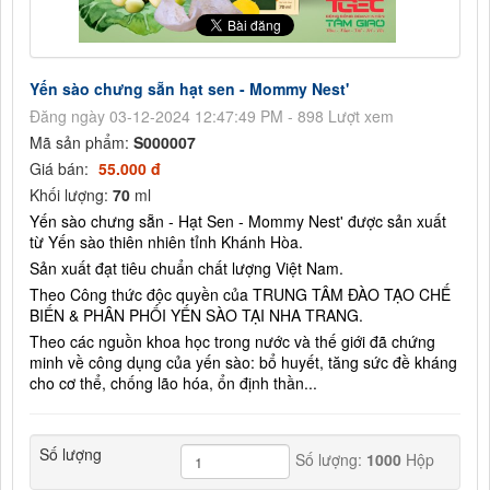
Yến sào chưng sẵn hạt sen - Mommy Nest'
Đăng ngày 03-12-2024 12:47:49 PM - 898 Lượt xem
Mã sản phẩm:
S000007
Giá bán:
55.000 đ
Khối lượng:
70
ml
Yến sào chưng sẵn - Hạt Sen - Mommy Nest' được sản xuất
từ Yến sào thiên nhiên tỉnh Khánh Hòa.
Sản xuất đạt tiêu chuẩn chất lượng Việt Nam.
Theo Công thức độc quyền của TRUNG TÂM ĐÀO TẠO CHẾ
BIẾN & PHÂN PHỐI YẾN SÀO TẠI NHA TRANG.
Theo các nguồn khoa học trong nước và thế giới đã chứng
minh về công dụng của yến sào: bổ huyết, tăng sức đề kháng
cho cơ thể, chống lão hóa, ổn định thần...
Số lượng
Số lượng:
1000
Hộp