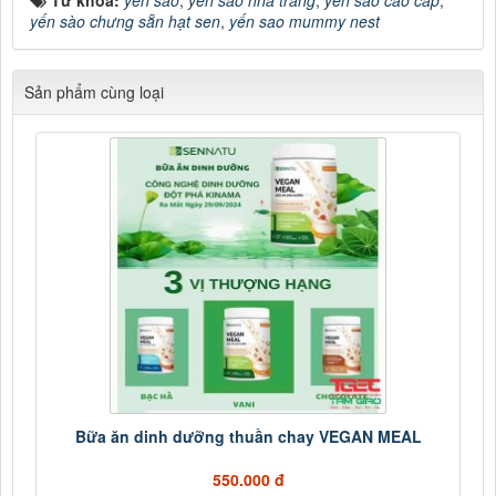
Từ khóa:
yến sào
,
yến sào nha trang
,
yến sào cao cấp
,
yến sào chưng sẵn hạt sen
,
yến sao mummy nest
Sản phẩm cùng loại
Bữa ăn dinh dưỡng thuần chay VEGAN MEAL
550.000 đ