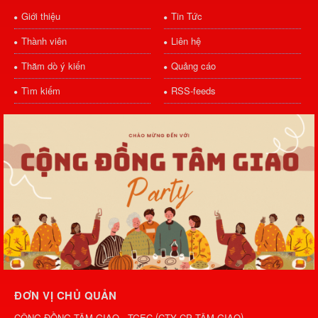
Giới thiệu
Tin Tức
Thành viên
Liên hệ
Thăm dò ý kiến
Quảng cáo
Tìm kiếm
RSS-feeds
ĐƠN VỊ CHỦ QUẢN
(
)
CỘNG ĐỒNG TÂM GIAO - TGEC
CTY CP TÂM GIAO