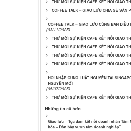
THƯ MỜI SỰ KIỆN CAFE KẾT NỐI GIAO T
COFFEE TALK – GIAO LƯU CHIA SẺ SẢN P
COFFEE TALK – GIAO LƯU CÙNG BAN ĐIỀU 
(03/11/2025)
THƯ MỜI SỰ KIỆN CAFE KẾT NỐI GIAO T
THƯ MỜI SỰ KIỆN CAFE KẾT NỐI GIAO T
THƯ MỜI SỰ KIỆN CAFE KẾT NỐI GIAO T
THƯ MỜI SỰ KIỆN CAFE KẾT NỐI GIAO T
HỘI NHẬP CÙNG LUẬT NGUYỄN TẠI SINGAP
NGUYÊN MỚI
(05/07/2025)
THƯ MỜI SỰ KIỆN CAFE KẾT NỐI GIAO T
Những tin cũ hơn
Giao lưu – Tọa đàm kết nối doanh nhân Tâm G
hóa – Đòn bẩy vươn tầm doanh nghiệp”