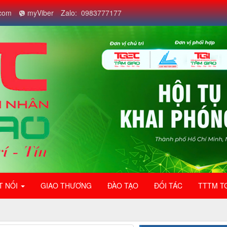
com
myViber
Zalo: 0983777177
T NỐI
GIAO THƯƠNG
ĐÀO TẠO
ĐỐI TÁC
TTTM T