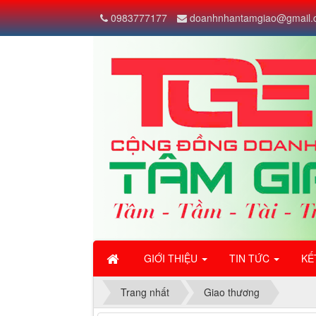
0983777177
doanhnhantamgiao@gmail.
GIỚI THIỆU
TIN TỨC
KẾ
Trang nhất
Giao thương