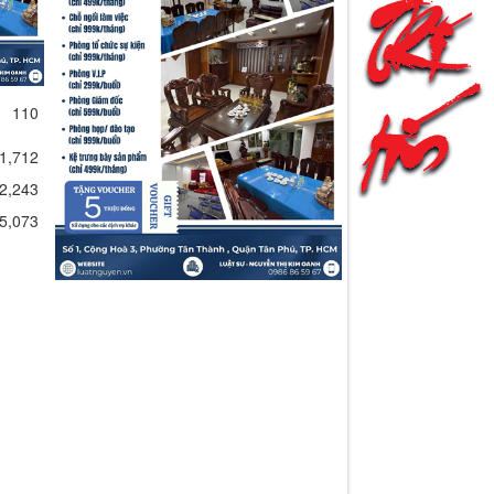
110
1,712
2,243
5,073