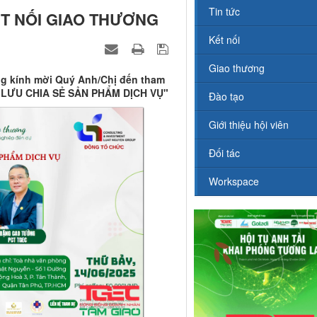
Tin tức
ẾT NỐI GIAO THƯƠNG
Kết nối
Giao thương
g kính mời Quý Anh/Chị đến tham
IAO LƯU CHIA SẺ SẢN PHẨM DỊCH VỤ"
Đào tạo
Giới thiệu hội viên
Đối tác
Workspace