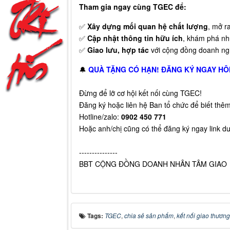
Tham gia ngay cùng TGEC để:
✅
Xây dựng mối quan hệ chất lượng
, mở r
✅
Cập nhật thông tin hữu ích
, khám phá nh
✅
Giao lưu, hợp tác
với cộng đồng doanh n
🔔
QUÀ TẶNG CÓ HẠN! ĐĂNG KÝ NGAY HÔ
Đừng để lỡ cơ hội kết nối cùng TGEC!
Đăng ký hoặc liên hệ Ban tổ chức để biết thêm 
Hotline/zalo:
0902 450 771
Hoặc anh/chị cũng có thể đăng ký ngay link d
---------------
BBT CỘNG ĐỒNG DOANH NHÂN TÂM GIAO
Tags:
TGEC
,
chia sẻ sản phẩm
,
kết nối giao thương