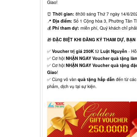
Giao!
⏰
Thời gian:
8h30 sáng Thứ 7 ngày 14/6/20
📍
Địa điểm:
Số 1 Cộng hòa 3, Phường Tân T
💰
Phí tham dự:
miễn phí, Quý khách chỉ phải
🎁
ĐẶC BIỆT KHI ĐĂNG KÝ THAM DỰ,
BẠN 
✅
Voucher trị giá 250K
từ
Luật Nguyễn
- Hỗ
✅ Cơ hội
NHẬN NGAY Voucher quà tặng làm 
✅ Cơ hội
NHẬN NGAY Voucher quà tặng đặc 
Giao
!
✅ Cùng vô vàn
quà tặng
hấp dẫn
đến từ các
phẩm, dịch vụ tại sự kiện.