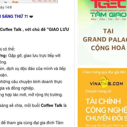
gày 14/6
I SÁNG THỨ 7!
❤️
Coffee Talk , với chủ đề "GIAO LƯU
ị có thể:
ững:
Gặp gỡ, giao lưu trực tiếp với
ông.
m, dịch vụ độc đáo của mình và tiếp
kiện.
hững câu chuyện kinh doanh thực
gia và đồng nghiệp.
 hợp tác mới, mở rộng thị trường.
 sàng sẻ chia, mỗi buổi
Coffee Talk
là
 để tham gia cùng đại gia đình Tâm