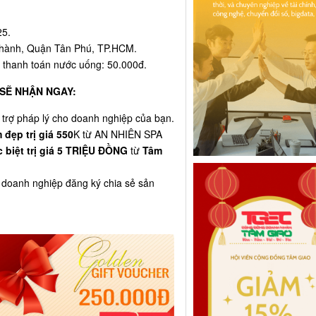
25.
hành, Quận Tân Phú, TP.HCM.
 thanh toán nước uống: 50.000đ.
SẼ NHẬN NGAY
:
 trợ pháp lý cho doanh nghiệp của bạn.
đẹp trị giá 550
K từ AN NHIÊN SPA
biệt trị giá 5 TRIỆU ĐỒNG
từ
Tâm
 doanh nghiệp đăng ký chia sẻ sản