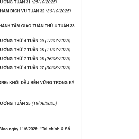
(25/10/2025)
HƯƠNG TUẦN 31
(30/10/2025)
HẨM DỊCH VỤ TUẦN 32
HÀNH TÂM GIAO TUẦN THỨ 4 TUẦN 33
(12/07/2025)
HƯƠNG THỨ 4 TUẦN 29
(11/07/2025)
HƯƠNG THỨ 7 TUẦN 28
(26/06/2025)
HƯƠNG THỨ 7 TUẦN 26
(30/06/2025)
HƯƠNG THỨ 4 TUẦN 27
ORE: KHỞI ĐẦU BỀN VỮNG TRONG KỶ
(18/06/2025)
HƯƠNG TUẦN 25
iao ngày 11/6/2025: “Tài chính & Số