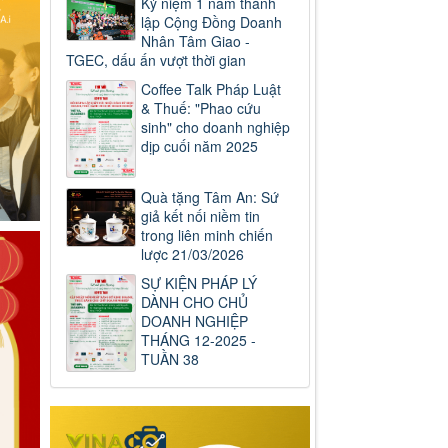
Kỷ niệm 1 năm thành
lập Cộng Đồng Doanh
Nhân Tâm Giao -
TGEC, dấu ấn vượt thời gian
Coffee Talk Pháp Luật
& Thuế: "Phao cứu
sinh" cho doanh nghiệp
dịp cuối năm 2025
Quà tặng Tâm An: Sứ
giả kết nối niềm tin
trong liên minh chiến
lược 21/03/2026
SỰ KIỆN PHÁP LÝ
DÀNH CHO CHỦ
DOANH NGHIỆP
THÁNG 12-2025 -
TUẦN 38