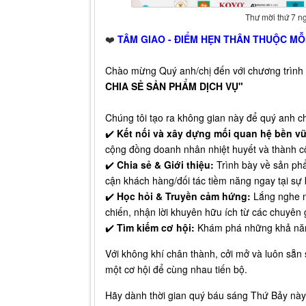
Thư mời thứ 7 n
❤️
TÂM GIAO - ĐIỂM HẸN THÂN THUỘC MỖ
Chào mừng Quý anh/chị đến với chương trình
CHIA SẺ SẢN PHẨM DỊCH VỤ"
Chúng tôi tạo ra không gian này để quý anh ch
✔️
Kết nối và xây dựng mối quan hệ bền v
cộng đồng doanh nhân nhiệt huyết và thành c
✔️
Chia sẻ & Giới thiệu:
Trình bày về sản phẩ
cận khách hàng/đối tác tiềm năng ngay tại sự 
✔️
Học hỏi & Truyền cảm hứng:
Lắng nghe n
chiến, nhận lời khuyên hữu ích từ các chuyên 
✔️
Tìm kiếm cơ hội:
Khám phá những khả năng
Với không khí chân thành, cởi mở và luôn sẵn
một cơ hội để cùng nhau tiến bộ.
Hãy dành thời gian quý báu sáng Thứ Bảy này