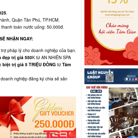
025
.
hành, Quận Tân Phú, TP.HCM.
 thanh toán nước uống: 50.000đ.
SẼ NHẬN NGAY
:
 trợ pháp lý cho doanh nghiệp của bạn.
đẹp trị giá 550
K từ AN NHIÊN SPA
biệt trị giá 5 TRIỆU ĐỒNG
từ
Tâm
 doanh nghiệp đăng ký chia sẻ sản