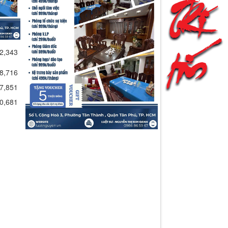
2,343
8,716
7,851
0,681