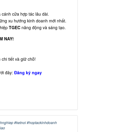
a cánh cửa hợp tác lâu dài.
ững xu hướng kinh doanh mới nhất.
ghiệp
TGEC
năng động và sáng tạo.
M NAY!
chi tiết và giữ chỗ!
ưới đây:
Đăng ký ngay
hnghiep #ketnoi #hoptackinhdoanh
iao