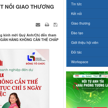
Tin tức
ẾT NỐI GIAO THƯƠNG
Kết nối
Giao thương
Đào tạo
g kính mời Quý Anh/Chị đến tham
VAY NGÂN HÀNG KHÔNG CẦN THẾ CHẤP
Giới thiệu hội viên
Đối tác
Workspace