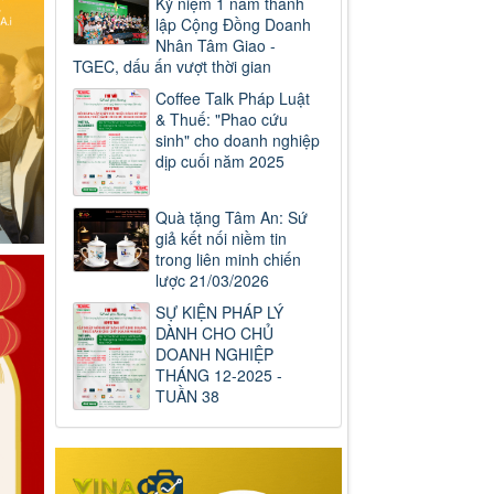
Kỷ niệm 1 năm thành
lập Cộng Đồng Doanh
Nhân Tâm Giao -
TGEC, dấu ấn vượt thời gian
Coffee Talk Pháp Luật
& Thuế: "Phao cứu
sinh" cho doanh nghiệp
dịp cuối năm 2025
Quà tặng Tâm An: Sứ
giả kết nối niềm tin
trong liên minh chiến
lược 21/03/2026
SỰ KIỆN PHÁP LÝ
DÀNH CHO CHỦ
DOANH NGHIỆP
THÁNG 12-2025 -
TUẦN 38