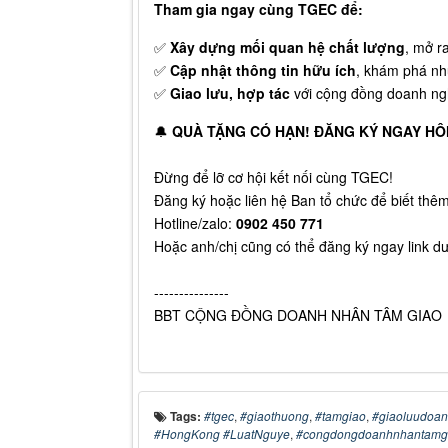
Tham gia ngay cùng TGEC để:
✅
Xây dựng mối quan hệ chất lượng
, mở r
✅
Cập nhật thông tin hữu ích
, khám phá nh
✅
Giao lưu, hợp tác
với cộng đồng doanh n
🔔
QUÀ TẶNG CÓ HẠN! ĐĂNG KÝ NGAY HÔ
Đừng để lỡ cơ hội kết nối cùng TGEC!
Đăng ký hoặc liên hệ Ban tổ chức để biết thêm 
Hotline/zalo:
0902 450 771
Hoặc anh/chị cũng có thể đăng ký ngay link d
---------------
BBT CỘNG ĐỒNG DOANH NHÂN TÂM GIAO
Tags:
#tgec
,
#giaothuong
,
#tamgiao
,
#giaoluudoan
#HongKong #LuatNguye
,
#congdongdoanhnhantamg