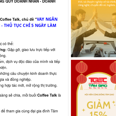
ÙNG QUÝ DOANH NHÂN - DOANH
Coffee Talk, chủ đề "
VAY NGÂN
- THỦ TỤC CHỈ 5 NGÀY LÀM
ị có thể:
ững:
Gặp gỡ, giao lưu trực tiếp với
ông.
m, dịch vụ độc đáo của mình và tiếp
kiện.
hững câu chuyện kinh doanh thực
gia và đồng nghiệp.
 hợp tác mới, mở rộng thị trường.
 sàng sẻ chia, mỗi buổi
Coffee Talk
là
 để tham gia cùng đại gia đình Tâm