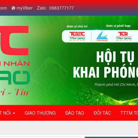
com
myViber
Zalo: 0983777177
T NỐI
GIAO THƯƠNG
ĐÀO TẠO
ĐỐI TÁC
TTTM T