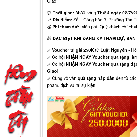
Giao!
⏰
Thời gian:
8h30 sáng
Thứ 4 ngày 02/7//2
📍
Địa điểm:
Số 1 Cộng hòa 3, Phường Tân T
💰
Phí tham dự:
miễn phí, Quý khách chỉ phải
🎁
ĐẶC BIỆT KHI ĐĂNG KÝ THAM DỰ,
BẠN 
✅
Voucher trị giá 250K
từ
Luật Nguyễn
- Hỗ
✅ Cơ hội
NHẬN NGAY Voucher quà tặng làm 
✅ Cơ hội
NHẬN NGAY Voucher quà tặng đặc 
Giao
!
✅ Cùng vô vàn
quà tặng
hấp dẫn
đến từ các
phẩm, dịch vụ tại sự kiện.