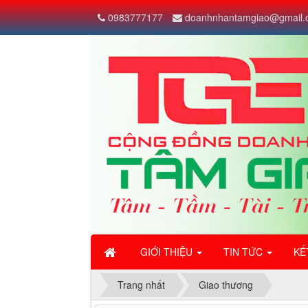
0983777177
doanhnhantamgiao@gmail.
GIỚI THIỆU
TIN TỨC
KẾ
Trang nhất
Giao thương