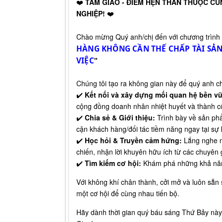
❤️
TÂM GIAO - ĐIỂM HẸN THÂN THUỘC C
NGHIỆP!
❤️
Chào mừng Quý anh/chị đến với chương trình
HÀNG KHÔNG CẦN THẾ CHẤP TÀI SẢN 
VIỆC
"
Chúng tôi tạo ra không gian này để quý anh ch
✔️
Kết nối và xây dựng mối quan hệ bền v
cộng đồng doanh nhân nhiệt huyết và thành c
✔️
Chia sẻ & Giới thiệu:
Trình bày về sản phẩ
cận khách hàng/đối tác tiềm năng ngay tại sự 
✔️
Học hỏi & Truyền cảm hứng:
Lắng nghe n
chiến, nhận lời khuyên hữu ích từ các chuyên 
✔️
Tìm kiếm cơ hội:
Khám phá những khả năng
Với không khí chân thành, cởi mở và luôn sẵn
một cơ hội để cùng nhau tiến bộ.
Hãy dành thời gian quý báu sáng Thứ Bảy này