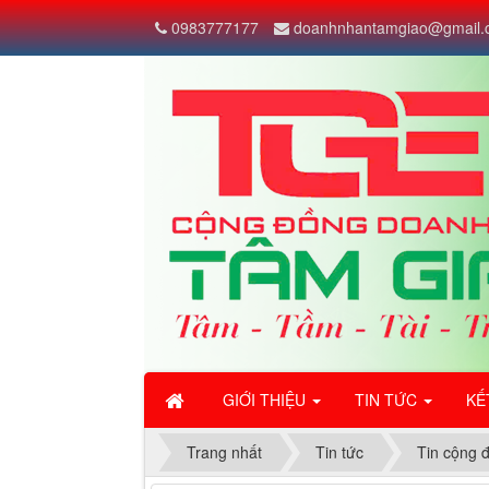
0983777177
doanhnhantamgiao@gmail.
GIỚI THIỆU
TIN TỨC
KẾ
Trang nhất
Tin tức
Tin cộng 