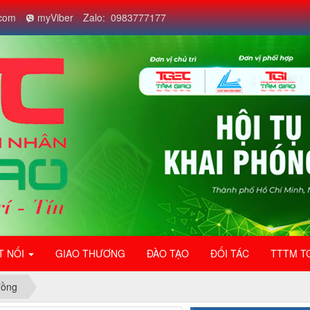
com
myViber
Zalo: 0983777177
T NỐI
GIAO THƯƠNG
ĐÀO TẠO
ĐỐI TÁC
TTTM T
đồng