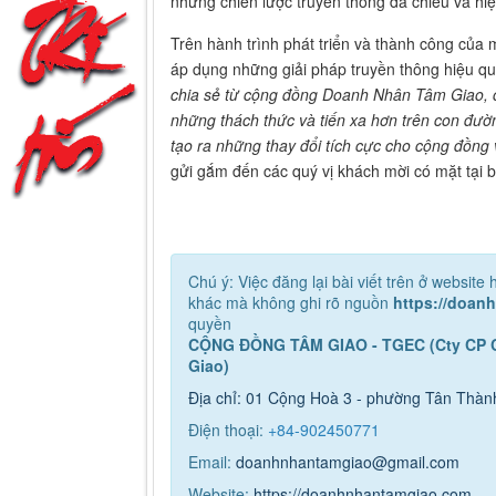
những chiến lược truyền thông đa chiều và hi
Trên hành trình phát triển và thành công của 
áp dụng những giải pháp truyền thông hiệu qu
chia sẻ từ cộng đồng Doanh Nhân Tâm Giao, 
những thách thức và tiến xa hơn trên con đườ
tạo ra những thay đổi tích cực cho cộng đồng 
gửi gắm đến các quý vị khách mời có mặt tại 
Chú ý: Việc đăng lại bài viết trên ở websit
khác mà không ghi rõ nguồn
https://doan
quyền
CỘNG ĐỒNG TÂM GIAO - TGEC (Cty CP 
Giao)
Địa chỉ: 01 Cộng Hoà 3 - phường Tân Thà
Điện thoại:
+84-9
02450771
Email:
doanhnhantamgiao@gmail.com
Website:
https://doanhnhantamgiao.com