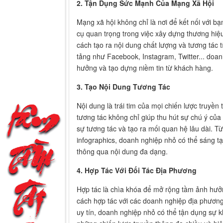
2. Tận Dụng Sức Mạnh Của Mạng Xã Hội
Mạng xã hội không chỉ là nơi để kết nối với b
cụ quan trọng trong việc xây dựng thương hiệ
cách tạo ra nội dung chất lượng và tương tác 
tảng như Facebook, Instagram, Twitter... doan
hưởng và tạo dựng niềm tin từ khách hàng.
3. Tạo Nội Dung Tương Tác
Nội dung là trái tim của mọi chiến lược truyền
tương tác không chỉ giúp thu hút sự chú ý củ
sự tương tác và tạo ra mối quan hệ lâu dài. Từ
infographics, doanh nghiệp nhỏ có thể sáng tạ
thông qua nội dung đa dạng.
4. Hợp Tác Với Đối Tác Địa Phương
Hợp tác là chìa khóa để mở rộng tầm ảnh hưở
cách hợp tác với các doanh nghiệp địa phương
uy tín, doanh nghiệp nhỏ có thể tận dụng sự k