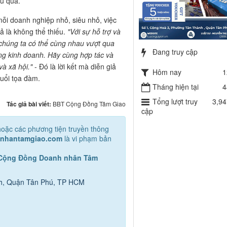
ệu quả.
mỗi doanh nghiệp nhỏ, siêu nhỏ, việc
ả là không thể thiếu.
"Với sự hỗ trợ và
chúng ta có thể cùng nhau vượt qua
Đang truy cập
ng kinh doanh. Hãy cùng hợp tác và
và xã hội."
- Đó là lời kết mà diễn giả
Hôm nay
1
buổi tọa đàm.
Tháng hiện tại
4
Tổng lượt truy
3,94
Tác giả bài viết:
BBT Cộng Đồng Tâm Giao
cập
e hoặc các phương tiện truyền thông
hnhantamgiao.com
là vi phạm bản
Cộng Đồng Doanh nhân Tâm
nh, Quận Tân Phú, TP HCM