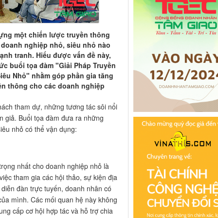
dựng một chiến lược truyền thông
ỳ doanh nghiệp nhỏ, siêu nhỏ nào
 cạnh tranh. Hiểu được vấn đề này,
c buổi tọa đàm "Giải Pháp Truyền
iêu Nhỏ" nhằm góp phần gia tăng
yền thông cho các doanh nghiệp
ách tham dự, những tương tác sôi nổi
iễn giả. Buổi tọa đàm đưa ra những
iêu nhỏ có thể vận dụng:
trọng nhất cho doanh nghiệp nhỏ là
ệc tham gia các hội thảo, sự kiện địa
 diễn đàn trực tuyến, doanh nhân có
g của mình. Các mối quan hệ này không
ung cấp cơ hội hợp tác và hỗ trợ chia