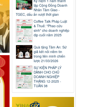
Kỷ niệm 1 năm thành
lập Cộng Đồng Doanh
Nhân Tâm Giao -
TGEC, dấu ấn vượt thời gian
Coffee Talk Pháp Luật
& Thuế: "Phao cứu
sinh" cho doanh nghiệp
dịp cuối năm 2025
Quà tặng Tâm An: Sứ
giả kết nối niềm tin
trong liên minh chiến
lược 21/03/2026
SỰ KIỆN PHÁP LÝ
DÀNH CHO CHỦ
DOANH NGHIỆP
THÁNG 12-2025 -
TUẦN 38