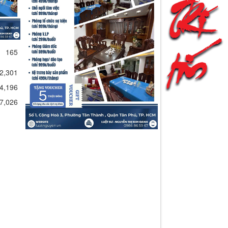
165
2,301
4,196
7,026