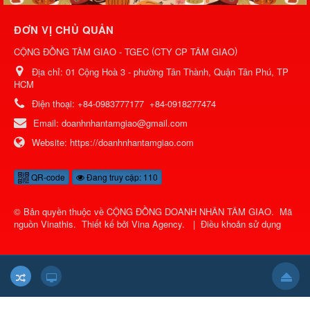
ĐƠN VỊ CHỦ QUẢN
(
)
CỘNG ĐỒNG TÂM GIAO - TGEC
CTY CP TÂM GIAO
Địa chỉ:
01 Cộng Hoà 3 - phường Tân Thành, Quận Tân Phú, TP
HCM
Điện thoại:
+84-0983777177
+84-0918277474
Email:
doanhnhantamgiao@gmail.com
Website:
https://doanhnhantamgiao.com
QR-code
Đang truy cập: 110
© Bản quyền thuộc về
CỘNG ĐỒNG DOANH NHÂN TÂM GIAO
.
Mã
nguồn
Vinathis
.
Thiết kế bởi
Vina Agency
.
|
Điều khoản sử dụng