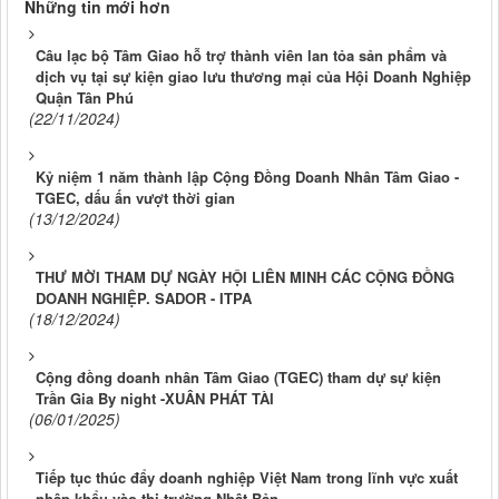
Những tin mới hơn
Câu lạc bộ Tâm Giao hỗ trợ thành viên lan tỏa sản phẩm và
dịch vụ tại sự kiện giao lưu thương mại của Hội Doanh Nghiệp
Quận Tân Phú
(22/11/2024)
Kỷ niệm 1 năm thành lập Cộng Đồng Doanh Nhân Tâm Giao -
TGEC, dấu ấn vượt thời gian
(13/12/2024)
THƯ MỜI THAM DỰ NGÀY HỘI LIÊN MINH CÁC CỘNG ĐỒNG
DOANH NGHIỆP. SADOR - ITPA
(18/12/2024)
Cộng đồng doanh nhân Tâm Giao (TGEC) tham dự sự kiện
Trần Gia By night -XUÂN PHÁT TÀI
(06/01/2025)
Tiếp tục thúc đẩy doanh nghiệp Việt Nam trong lĩnh vực xuất
nhập khẩu vào thị trường Nhật Bản