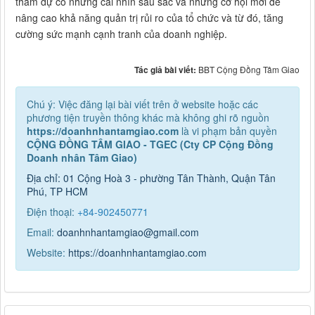
tham dự có những cái nhìn sâu sắc và những cơ hội mới để
nâng cao khả năng quản trị rủi ro của tổ chức và từ đó, tăng
cường sức mạnh cạnh tranh của doanh nghiệp.
Tác giả bài viết:
BBT Cộng Đồng Tâm Giao
Chú ý: Việc đăng lại bài viết trên ở website hoặc các
phương tiện truyền thông khác mà không ghi rõ nguồn
https://doanhnhantamgiao.com
là vi phạm bản quyền
CỘNG ĐỒNG TÂM GIAO - TGEC (Cty CP Cộng Đồng
Doanh nhân Tâm Giao)
Địa chỉ: 01 Cộng Hoà 3 - phường Tân Thành, Quận Tân
Phú, TP HCM
Điện thoại:
+84-9
02450771
Email:
doanhnhantamgiao@gmail.com
Website:
https://doanhnhantamgiao.com