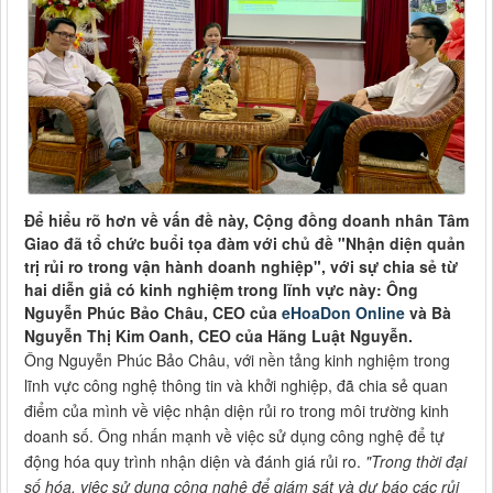
Để hiểu rõ hơn về vấn đề này, Cộng đồng doanh nhân Tâm
Giao đã tổ chức buổi tọa đàm với chủ đề "Nhận diện quản
trị rủi ro trong vận hành doanh nghiệp", với sự chia sẻ từ
hai diễn giả có kinh nghiệm trong lĩnh vực này: Ông
Nguyễn Phúc Bảo Châu, CEO của
e
HoaDon Online
và Bà
Nguyễn Thị Kim Oanh, CEO của Hãng Luật Nguyễn.
Ông Nguyễn Phúc Bảo Châu, với nền tảng kinh nghiệm trong
lĩnh vực công nghệ thông tin và khởi nghiệp, đã chia sẻ quan
điểm của mình về việc nhận diện rủi ro trong môi trường kinh
doanh số. Ông nhấn mạnh về việc sử dụng công nghệ để tự
động hóa quy trình nhận diện và đánh giá rủi ro.
"Trong thời đại
số hóa, việc sử dụng công nghệ để giám sát và dự báo các rủi