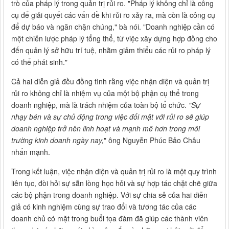
trò của pháp lý trong quản trị rủi ro. "Pháp lý không chỉ là công
cụ để giải quyết các vấn đề khi rủi ro xảy ra, mà còn là công cụ
để dự báo và ngăn chặn chúng," bà nói. "Doanh nghiệp cần có
một chiến lược pháp lý tổng thể, từ việc xây dựng hợp đồng cho
đến quản lý sở hữu trí tuệ, nhằm giảm thiểu các rủi ro pháp lý
có thể phát sinh."
Cả hai diễn giả đều đồng tình rằng việc nhận diện và quản trị
rủi ro không chỉ là nhiệm vụ của một bộ phận cụ thể trong
doanh nghiệp, mà là trách nhiệm của toàn bộ tổ chức.
"Sự
nhạy bén và sự chủ động trong việc đối mặt với rủi ro sẽ giúp
doanh nghiệp trở nên linh hoạt và mạnh mẽ hơn trong môi
trường kinh doanh ngày nay,
" ông Nguyễn Phúc Bảo Châu
nhấn mạnh.
Trong kết luận, việc nhận diện và quản trị rủi ro là một quy trình
liên tục, đòi hỏi sự sẵn lòng học hỏi và sự hợp tác chặt chẽ giữa
các bộ phận trong doanh nghiệp. Với sự chia sẻ của hai diễn
giả có kinh nghiệm cùng sự trao đổi và tương tác của các
doanh chủ có mặt trong buổi tọa đàm đã giúp các thành viên