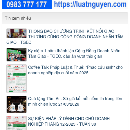
Tin xem nhiều
THÔNG BÁO CHƯƠNG TRÌNH KẾT NỐI GIAO
THƯƠNG CÙNG CỘNG ĐỒNG DOANH NHÂN TÂM
GIAO - TGEC
Kỷ niệm 1 năm thành lập Cộng Đồng Doanh Nhân
Tâm Giao - TGEC, dấu ấn vượt thời gian
Coffee Talk Pháp Luật & Thuế: "Phao cứu sinh" cho
doanh nghiệp dịp cuối năm 2025
Quà tặng Tâm An: Sứ giả kết nối niềm tin trong liên
minh chiến lược 21/03/2026
SỰ KIỆN PHÁP LÝ DÀNH CHO CHỦ DOANH
NGHIỆP THÁNG 12-2025 - TUẦN 38