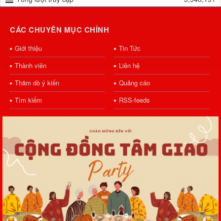
CÁC CHUYÊN MỤC CHÍNH
Giới thiệu
Tin Tức
Thành viên
Liên hệ
Thăm dò ý kiến
Quảng cáo
Tìm kiếm
RSS-feeds