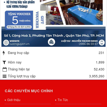
Đang truy cập
231
Hôm nay
1,899
Tháng hiện tại
52,430
Tổng lượt truy cập
3,955,260
CÁC CHUYÊN MỤC CHÍNH
Giới thiệu
Tin Tức