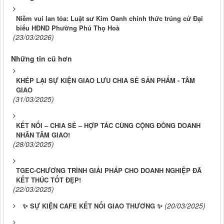
Niềm vui lan tỏa: Luật sư Kim Oanh chính thức trúng cử Đại
biểu HĐND Phường Phú Thọ Hoà
(23/03/2026)
Những tin cũ hơn
KHÉP LẠI SỰ KIỆN GIAO LƯU CHIA SẺ SẢN PHẨM - TÂM
GIAO
(31/03/2025)
KẾT NỐI – CHIA SẺ – HỢP TÁC CÙNG CỘNG ĐỒNG DOANH
NHÂN TÂM GIAO!
(28/03/2025)
TGEC-CHƯƠNG TRÌNH GIẢI PHÁP CHO DOANH NGHIỆP ĐÃ
KẾT THÚC TỐT ĐẸP!
(22/03/2025)
(20/03/2025)
✨ SỰ KIỆN CAFE KẾT NỐI GIAO THƯƠNG ✨