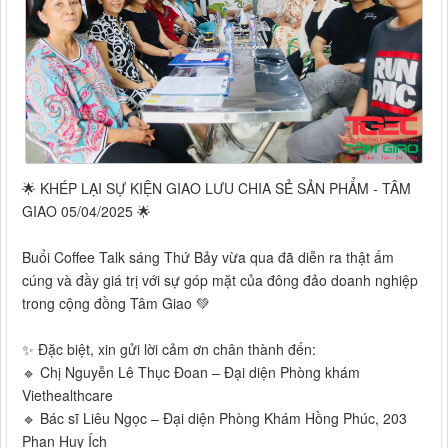
🌟 KHÉP LẠI SỰ KIỆN GIAO LƯU CHIA SẺ SẢN PHẨM - TÂM
GIAO 05/04/2025 🌟
Buổi Coffee Talk sáng Thứ Bảy vừa qua đã diễn ra thật ấm
cúng và đầy giá trị với sự góp mặt của đông đảo doanh nghiệp
trong cộng đồng Tâm Giao 💚
✨ Đặc biệt, xin gửi lời cảm ơn chân thành đến:
🔹 Chị Nguyễn Lê Thục Đoan – Đại diện Phòng khám
Viethealthcare
🔹 Bác sĩ Liêu Ngọc – Đại diện Phòng Khám Hồng Phúc, 203
Phan Huy Ích