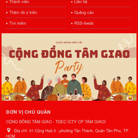
Thành viên
Liên hệ
Thăm dò ý kiến
Quảng cáo
Tìm kiếm
RSS-feeds
ĐƠN VỊ CHỦ QUẢN
(
)
CỘNG ĐỒNG TÂM GIAO - TGEC
CTY CP TÂM GIAO
Địa chỉ:
01 Cộng Hoà 3 - phường Tân Thành, Quận Tân Phú, TP
HCM