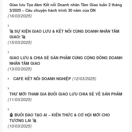
Giao lưu Tọa đàm Kết nối Doanh nhân Tâm Giao tuần 2 tháng
3/2025 – Câu chuyện hành trình 30 năm của DN
(16/03/2025)
🚀 SỰ KIỆN GIAO LƯU & KẾT NỐI CÙNG DOANH NHÂN TÂM
GIAO! 🚀
(15/03/2025)
GIAO LƯU & CHIA SẺ SẢN PHẨM CÙNG CỘNG ĐỒNG DOANH
NHÂN TÂM GIAO
(13/03/2025)
(12/03/2025)
CAFE KẾT NỐI DOANH NGHIỆP
THƯ MỜI THAM GIA BUỔI GIAO LƯU CHIA SẺ VỀ SẢN PHẨM
(11/03/2025)
🤖 BUỔI ĐÀO TẠO AI – KIẾN THỨC & CƠ HỘI MỚI CHO
TƯƠNG LAI 🚀
(10/03/2025)