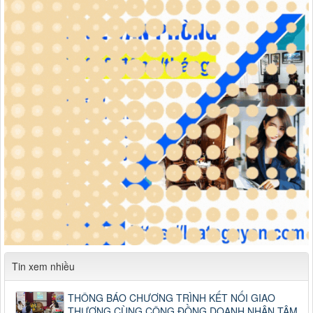
Tin xem nhiều
THÔNG BÁO CHƯƠNG TRÌNH KẾT NỐI GIAO
THƯƠNG CÙNG CỘNG ĐỒNG DOANH NHÂN TÂM