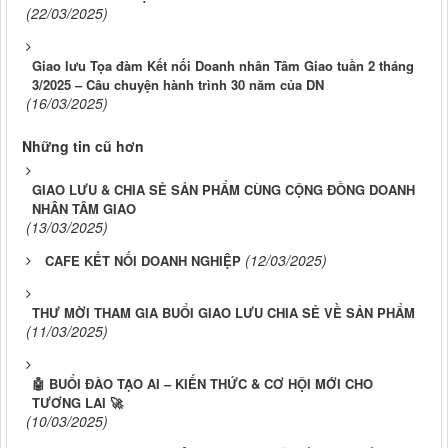
(22/03/2025)
Giao lưu Tọa đàm Kết nối Doanh nhân Tâm Giao tuần 2 tháng
3/2025 – Câu chuyện hành trình 30 năm của DN
(16/03/2025)
Những tin cũ hơn
GIAO LƯU & CHIA SẺ SẢN PHẨM CÙNG CỘNG ĐỒNG DOANH
NHÂN TÂM GIAO
(13/03/2025)
(12/03/2025)
CAFE KẾT NỐI DOANH NGHIỆP
THƯ MỜI THAM GIA BUỔI GIAO LƯU CHIA SẺ VỀ SẢN PHẨM
(11/03/2025)
🤖 BUỔI ĐÀO TẠO AI – KIẾN THỨC & CƠ HỘI MỚI CHO
TƯƠNG LAI 🚀
(10/03/2025)