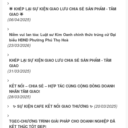
🌟 KHÉP LẠI SỰ KIỆN GIAO LƯU CHIA SẺ SẢN PHẨM - TÂM
GIAO 🌟
(06/04/2025)
Niềm vui lan tỏa: Luật sư Kim Oanh chính thức trúng cử Đại
biểu HĐND Phường Phú Thọ Hoà
(23/03/2026)
KHÉP LẠI SỰ KIỆN GIAO LƯU CHIA SẺ SẢN PHẨM - TÂM
GIAO
(31/03/2025)
KẾT NỐI – CHIA SẺ – HỢP TÁC CÙNG CỘNG ĐỒNG DOANH
NHÂN TÂM GIAO!
(28/03/2025)
(20/03/2025)
✨ SỰ KIỆN CAFE KẾT NỐI GIAO THƯƠNG ✨
TGEC-CHƯƠNG TRÌNH GIẢI PHÁP CHO DOANH NGHIỆP ĐÃ
KẾT THÚC TỐT ĐẸP!