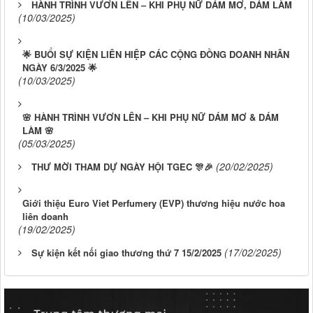
HÀNH TRÌNH VƯƠN LÊN – KHI PHỤ NỮ DÁM MƠ, DÁM LÀM
(10/03/2025)
🌟 BUỔI SỰ KIỆN LIÊN HIỆP CÁC CỘNG ĐỒNG DOANH NHÂN
NGÀY 6/3/2025 🌟
(10/03/2025)
🌸 HÀNH TRÌNH VƯƠN LÊN – KHI PHỤ NỮ DÁM MƠ & DÁM
LÀM 🌸
(05/03/2025)
(20/02/2025)
THƯ MỜI THAM DỰ NGÀY HỘI TGEC 🎊🎉
Giới thiệu Euro Viet Perfumery (EVP) thương hiệu nước hoa
liên doanh
(19/02/2025)
(17/02/2025)
Sự kiện kết nối giao thương thứ 7 15/2/2025