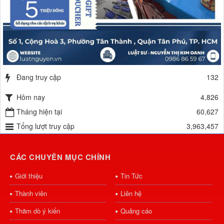
Đang truy cập
132
Hôm nay
4,826
Tháng hiện tại
60,627
Tổng lượt truy cập
3,963,457
CÁC CHUYÊN MỤC CHÍNH
Giới thiệu
Tin Tức
Thành viên
Liên hệ
Thăm dò ý kiến
Quảng cáo