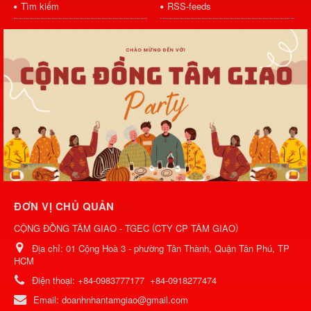
Tìm kiếm
RSS-feeds
ĐƠN VỊ CHỦ QUẢN
(
)
CỘNG ĐỒNG TÂM GIAO - TGEC
CTY CP TÂM GIAO
Địa chỉ:
01 Cộng Hoà 3 - phường Tân Thành, Quận Tân Phú, TP
HCM
Điện thoại:
+84-0983777177
+84-0918277474
Email:
doanhnhantamgiao@gmail.com