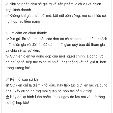
✅ Những phần chia sẻ giá trị về sản phẩm, dịch vụ và chiến
lược kinh doanh
✅ Không khí giao lưu cởi mở, kết nối bền vững, mở ra nhiều cơ
hội hợp tác tiềm năng
✨ Lời cảm ơn chân thành:
🎉 Xin gửi lời cảm ơn sâu sắc đến tất cả các doanh nhân, khách
mời, diễn giả và đối tác đã dành thời gian quý báu để tham gia
và chia sẻ tại sự kiện.
💡 Sự hiện diện và đóng góp của mọi người chính là động lực
để chúng tôi tiếp tục tổ chức nhiều hoạt động kết nối giá trị hơn
trong tương lai!
🔗 Kết nối sau sự kiện:
🌍 Sự kiện chỉ là điểm khởi đầu, hãy tiếp tục giữ liên lạc và cùng
nhau xây dựng những mối quan hệ hợp tác bền vững!
📩 Hãy để lại bình luận hoặc inbox ngay để kết nối và mở rộng
cơ hội hợp tác!