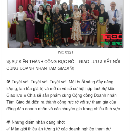
IMG 0321
🚀 SỰ KIỆN THÀNH CÔNG RỰC RỠ – GIAO LƯU & KẾT NỐI
CÙNG DOANH NHÂN TÂM GIAO! 🚀
💖 Tuyệt vời! Tuyệt vời! Tuyệt vời! Một buổi sáng đầy năng
lượng, lan tỏa giá trị và mở ra vô số cơ hội hợp tác! Sự kiện
Giao lưu & Chia sẻ sản phẩm cùng Cộng đồng Doanh nhân
Tâm Giao đã diễn ra thành công rực rỡ với sự tham gia của
đông đảo doanh nhân và các chuyên gia trong nhiều lĩnh vực.
🌟 Những điểm nhấn đáng nhớ:
✅ Màn giới thiệu ấn tượng từ các doanh nghiệp tham dự