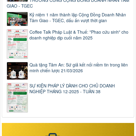
GIAO - TGEC
Kỷ niệm 1 năm thành lập Cộng Đồng Doanh Nhân
Tâm Giao - TGEC, dấu ấn vượt thời gian
Coffee Talk Pháp Luật & Thuế: "Phao cứu sinh" cho
doanh nghiệp dịp cuối năm 2025
Quà tặng Tâm An: Sứ giả kết nối niềm tin trong liên
minh chiến lược 21/03/2026
SỰ KIỆN PHÁP LÝ DÀNH CHO CHỦ DOANH
NGHIỆP THÁNG 12-2025 - TUẦN 38