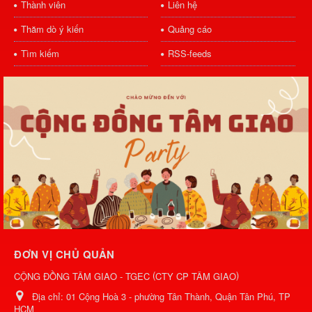
Thành viên
Liên hệ
Thăm dò ý kiến
Quảng cáo
Tìm kiếm
RSS-feeds
ĐƠN VỊ CHỦ QUẢN
(
)
CỘNG ĐỒNG TÂM GIAO - TGEC
CTY CP TÂM GIAO
Địa chỉ:
01 Cộng Hoà 3 - phường Tân Thành, Quận Tân Phú, TP
HCM