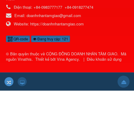
Điện thoại:
+84-0983777177
+84-0918277474
Email:
doanhnhantamgiao@gmail.com
Website:
https://doanhnhantamgiao.com
QR-code
Đang truy cập: 121
© Bản quyền thuộc về
CỘNG ĐỒNG DOANH NHÂN TÂM GIAO
.
Mã
nguồn
Vinathis
.
Thiết kế bởi
Vina Agency
.
|
Điều khoản sử dụng