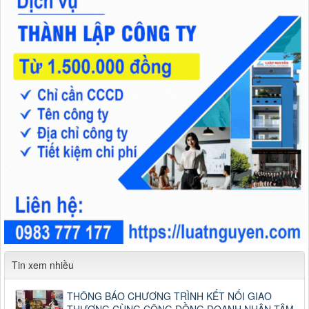
Tin xem nhiều
THÔNG BÁO CHƯƠNG TRÌNH KẾT NỐI GIAO
THƯƠNG CÙNG CỘNG ĐỒNG DOANH NHÂN TÂM