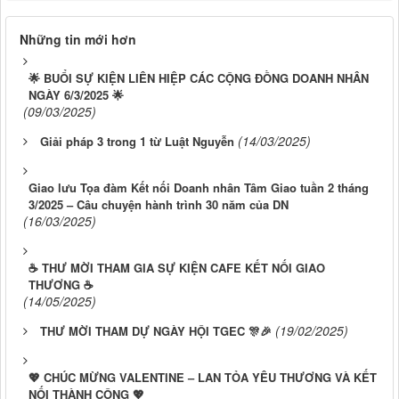
Những tin mới hơn
🌟 BUỔI SỰ KIỆN LIÊN HIỆP CÁC CỘNG ĐỒNG DOANH NHÂN
NGÀY 6/3/2025 🌟
(09/03/2025)
(14/03/2025)
Giải pháp 3 trong 1 từ Luật Nguyễn
Giao lưu Tọa đàm Kết nối Doanh nhân Tâm Giao tuần 2 tháng
3/2025 – Câu chuyện hành trình 30 năm của DN
(16/03/2025)
☕ THƯ MỜI THAM GIA SỰ KIỆN CAFE KẾT NỐI GIAO
THƯƠNG ☕
(14/05/2025)
(19/02/2025)
THƯ MỜI THAM DỰ NGÀY HỘI TGEC 🎊🎉
💖 CHÚC MỪNG VALENTINE – LAN TỎA YÊU THƯƠNG VÀ KẾT
NỐI THÀNH CÔNG 💖