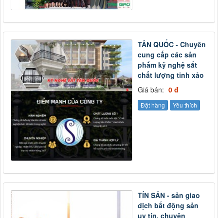
TÂN QUỐC - Chuyên
cung cấp các sản
phẩm kỹ nghệ sắt
chất lượng tinh xảo
Giá bán:
0 đ
Đặt hàng
Yêu thích
TÍN SẢN - sản giao
dịch bất động sản
uy tín, chuyên