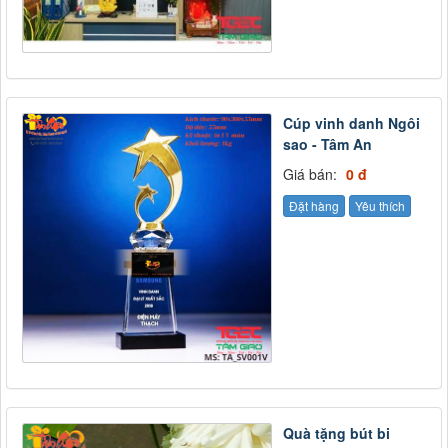
Cúp vinh danh Ngôi
sao - Tâm An
Giá bán:
0 đ
Đặt hàng
Yêu thích
Quà tặng bút bi