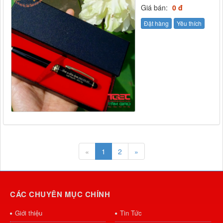
Giá bán:
0 đ
Đặt hàng
Yêu thích
«
1
2
»
CÁC CHUYÊN MỤC CHÍNH
Giới thiệu
Tin Tức