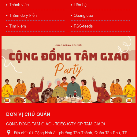
Thành viên
Liên hệ
Thăm dò ý kiến
Quảng cáo
Tìm kiếm
RSS-feeds
ĐƠN VỊ CHỦ QUẢN
(
)
CỘNG ĐỒNG TÂM GIAO - TGEC
CTY CP TÂM GIAO
Địa chỉ:
01 Cộng Hoà 3 - phường Tân Thành, Quận Tân Phú, TP