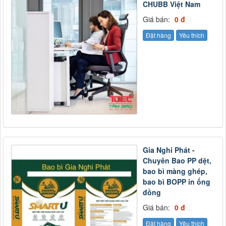
CHUBB Việt Nam
Giá bán:
0 đ
Đặt hàng
Yêu thích
Gia Nghi Phát -
Chuyên Bao PP dệt,
bao bì màng ghép,
bao bì BOPP in ống
đồng
Giá bán:
0 đ
Đặt hàng
Yêu thích