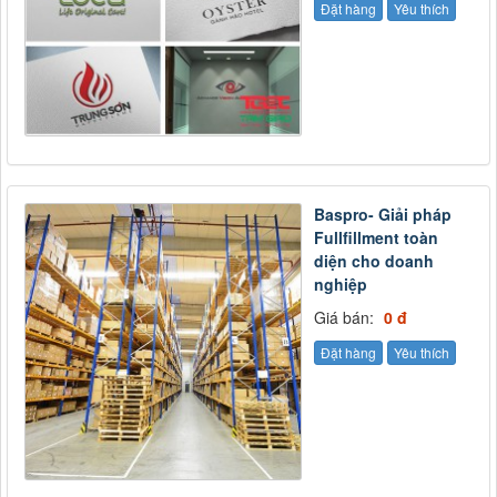
Đặt hàng
Yêu thích
Baspro- Giải pháp
Fullfillment toàn
diện cho doanh
nghiệp
Giá bán:
0 đ
Đặt hàng
Yêu thích