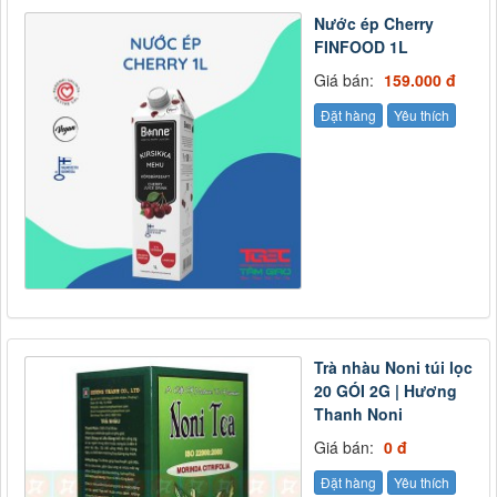
Nước ép Cherry
FINFOOD 1L
Giá bán:
159.000 đ
Đặt hàng
Yêu thích
Trà nhàu Noni túi lọc
20 GÓI 2G | Hương
Thanh Noni
Giá bán:
0 đ
Đặt hàng
Yêu thích