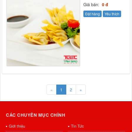
Giá bán:
0 đ
Đặt hàng
Yêu thích
«
1
2
»
CÁC CHUYÊN MỤC CHÍNH
Giới thiệu
Tin Tức