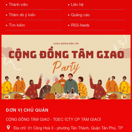
Thành viên
Liên hệ
Thăm dò ý kiến
Quảng cáo
Tìm kiếm
RSS-feeds
ĐƠN VỊ CHỦ QUẢN
(
)
CỘNG ĐỒNG TÂM GIAO - TGEC
CTY CP TÂM GIAO
Địa chỉ:
01 Cộng Hoà 3 - phường Tân Thành, Quận Tân Phú, TP