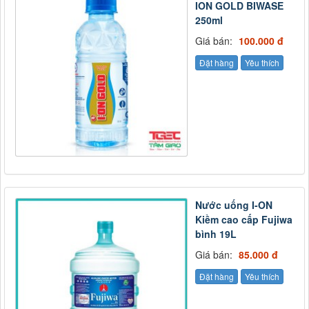
ION GOLD BIWASE
250ml
Giá bán:
100.000 đ
Đặt hàng
Yêu thích
Nước uống I-ON
Kiềm cao cấp Fujiwa
bình 19L
Giá bán:
85.000 đ
Đặt hàng
Yêu thích