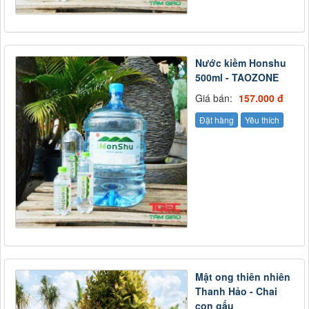
Nước kiềm Honshu
500ml - TAOZONE
Giá bán:
157.000 đ
Đặt hàng
Yêu thích
Mật ong thiên nhiên
Thanh Hảo - Chai
con gấu