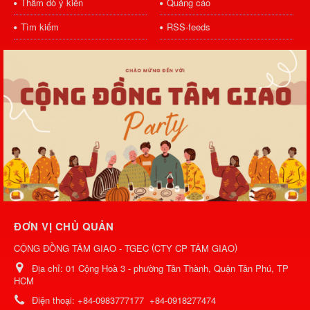
Thăm dò ý kiến
Quảng cáo
Tìm kiếm
RSS-feeds
ĐƠN VỊ CHỦ QUẢN
(
)
CỘNG ĐỒNG TÂM GIAO - TGEC
CTY CP TÂM GIAO
Địa chỉ:
01 Cộng Hoà 3 - phường Tân Thành, Quận Tân Phú, TP
HCM
Điện thoại:
+84-0983777177
+84-0918277474