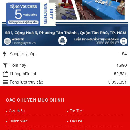
Đang truy cập
154
Hôm nay
1,990
Tháng hiện tại
52,521
Tổng lượt truy cập
3,955,351
CÁC CHUYÊN MỤC CHÍNH
Giới thiệu
Tin Tức
Thành viên
Liên hệ