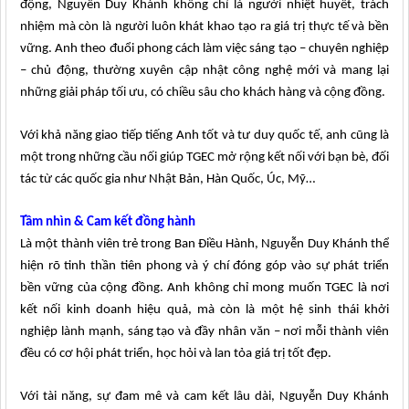
động, Nguyễn Duy Khánh không chỉ là người nhiệt huyết, trách
nhiệm mà còn là người luôn khát khao tạo ra giá trị thực tế và bền
vững. Anh theo đuổi phong cách làm việc sáng tạo – chuyên nghiệp
– chủ động, thường xuyên cập nhật công nghệ mới và mang lại
những giải pháp tối ưu, có chiều sâu cho khách hàng và cộng đồng.
Với khả năng giao tiếp tiếng Anh tốt và tư duy quốc tế, anh cũng là
một trong những cầu nối giúp TGEC mở rộng kết nối với bạn bè, đối
tác từ các quốc gia như Nhật Bản, Hàn Quốc, Úc, Mỹ…
Tầm nhìn & Cam kết đồng hành
Là một thành viên trẻ trong Ban Điều Hành, Nguyễn Duy Khánh thể
hiện rõ tinh thần tiên phong và ý chí đóng góp vào sự phát triển
bền vững của cộng đồng. Anh không chỉ mong muốn TGEC là nơi
kết nối kinh doanh hiệu quả, mà còn là một hệ sinh thái khởi
nghiệp lành mạnh, sáng tạo và đầy nhân văn – nơi mỗi thành viên
đều có cơ hội phát triển, học hỏi và lan tỏa giá trị tốt đẹp.
Với tài năng, sự đam mê và cam kết lâu dài, Nguyễn Duy Khánh