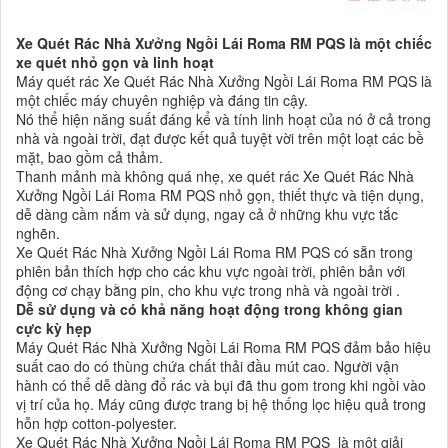
Xe Quét Rác Nhà Xưởng Ngồi Lái Roma RM PQS là một chiếc
xe quét nhỏ gọn và linh hoạt
Máy quét rác Xe Quét Rác Nhà Xưởng Ngồi Lái Roma RM PQS là
một chiếc máy chuyên nghiệp và đáng tin cậy.
Nó thể hiện năng suất đáng kể và tính linh hoạt của nó ở cả trong
nhà và ngoài trời, đạt được kết quả tuyệt vời trên một loạt các bề
mặt, bao gồm cả thảm.
Thanh mảnh mà không quá nhẹ, xe quét rác Xe Quét Rác Nhà
Xưởng Ngồi Lái Roma RM PQS nhỏ gọn, thiết thực và tiện dụng,
dễ dàng cầm nắm và sử dụng, ngay cả ở những khu vực tắc
nghẽn.
Xe Quét Rác Nhà Xưởng Ngồi Lái Roma RM PQS có sẵn trong
phiên bản thích hợp cho các khu vực ngoài trời, phiên bản với
động cơ chạy bằng pin, cho khu vực trong nhà và ngoài trời .
Dễ sử dụng và có khả năng hoạt động trong không gian
cực kỳ hẹp
Máy Quét Rác Nhà Xưởng Ngồi Lái Roma RM PQS đảm bảo hiệu
suất cao do có thùng chứa chất thải đầu mút cao. Người vận
hành có thể dễ dàng đổ rác và bụi đã thu gom trong khi ngồi vào
vị trí của họ. Máy cũng được trang bị hệ thống lọc hiệu quả trong
hỗn hợp cotton-polyester.
Xe Quét Rác Nhà Xưởng Ngồi Lái Roma RM PQS là một giải