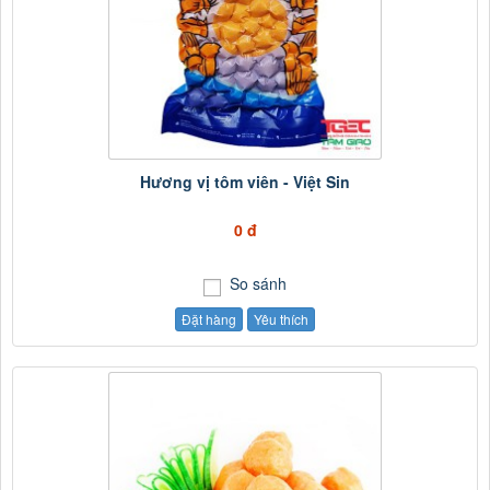
Hương vị tôm viên - Việt Sin
0 đ
So sánh
Đặt hàng
Yêu thích