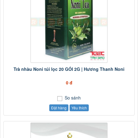
Trà nhàu Noni túi lọc 20 GÓI 2G | Hương Thanh Noni
0 đ
So sánh
Đặt hàng
Yêu thích