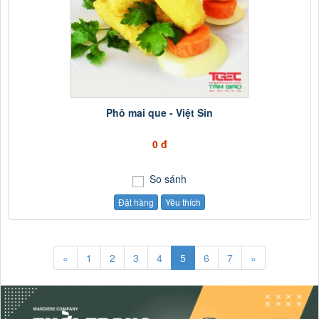
Phô mai que - Việt Sin
0 đ
So sánh
Đặt hàng
Yêu thích
«
1
2
3
4
5
6
7
»