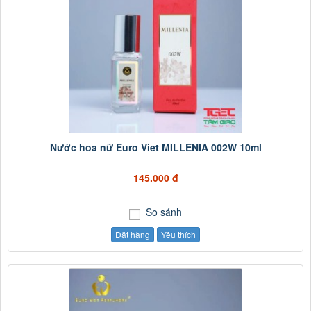
Nước hoa nữ Euro Viet MILLENIA 002W 10ml
145.000 đ
So sánh
Đặt hàng
Yêu thích