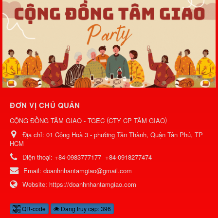
ĐƠN VỊ CHỦ QUẢN
(
)
CỘNG ĐỒNG TÂM GIAO - TGEC
CTY CP TÂM GIAO
Địa chỉ:
01 Cộng Hoà 3 - phường Tân Thành, Quận Tân Phú, TP
HCM
Điện thoại:
+84-0983777177
+84-0918277474
Email:
doanhnhantamgiao@gmail.com
Website:
https://doanhnhantamgiao.com
QR-code
Đang truy cập: 396